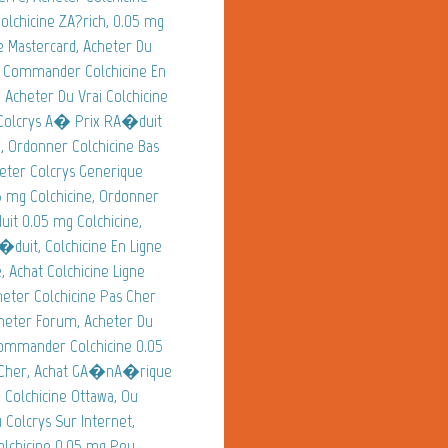
lchicine ZA?rich, 0.05 mg
ne Mastercard, Acheter Du
 Commander Colchicine En
Acheter Du Vrai Colchicine
t Colcrys A� Prix RA�duit
 Ordonner Colchicine Bas
heter Colcrys Generique
05 mg Colchicine, Ordonner
t 0.05 mg Colchicine,
uit, Colchicine En Ligne
 Achat Colchicine Ligne
eter Colchicine Pas Cher
cheter Forum, Acheter Du
Commander Colchicine 0.05
ns Cher, Achat GA�nA�rique
Colchicine Ottawa, Ou
 Colcrys Sur Internet,
Colchicine 0.05 mg Peu