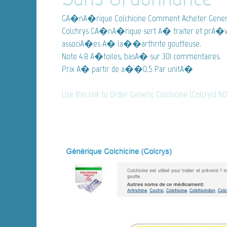
GA�nA�rique Colchicine
Comment Acheter Generi
Colchrys GA�nA�rique sert A� traiter et prA�ve
associA�es A� la��arthrite goutteuse.
Note
4.8
A�toiles, basA� sur
301
commentaires.
Prix A� partir de
a��0.5
Par unitA�
Use this link to Order Generic Colchicine (Colcrys) N