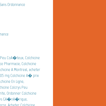
Sans Ordonnance
nnance
 Peu CoA�teux, Colchicine
ce Pharmacie, Colchicine
hicine A Montreal, acheter
.05 mg Colchicine A� prix
hicine En Ligne,
icine Colcrys Peu
ite, Ordonner Colchicine
lcrys GA�nA�rique,
re, Acheter Colchicine