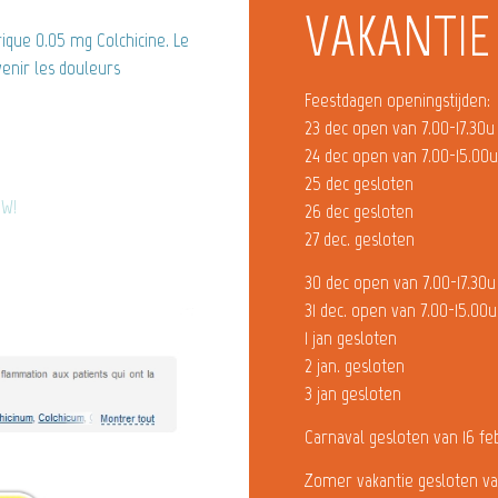
VAKANTIE
que 0.05 mg Colchicine. Le
nir les douleurs
Feestdagen openingstijden:
23 dec open van 7.00-17.30u
24 dec open van 7.00-15.00
25 dec gesloten
OW!
26 dec gesloten
27 dec. gesloten
30 dec open van 7.00-17.30u
31 dec. open van 7.00-15.00u
1 jan gesloten
2 jan. gesloten
3 jan gesloten
Carnaval gesloten van 16 fe
Zomer vakantie gesloten va