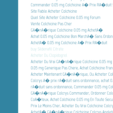
Commander 0.05 mg Colchicine A� Prix RA�duit 
Site Fiable Acheter Colchicine
Quel Site Acheter Colchicine 0.05 mg Forum
Vente Colchicine Pas Cher
GA�nA�rique Colchicine 0.05 mg AchetA�
Achat 0.05 mg Colchicine Bon MarchA� Sans Ordo
AchetA� 0.05 mg Colchicine A� Prix RA�duit
buy Sildenafil Citrate
Acheter Du Clopidogrel
Acheter Du Vrai GA�nA�rique Colchicine 0.05 mg
0.05 mg Generique Pas Chere, Achat Colchicine Fran
Acheter Maintenant GA�nA�rique, Ou Acheter Colc
Colcrys A� prix rA�duit sans ordonnance, achat 0
rA�duit sans ordonnance, Commander 0.05 mg Colc
GA�nA�rique Colcrys Commander, Ordonner Colch
CoA�teux, Achat Colchicine 0.05 mg En Toute Secur
Prix Le Moins Cher, Acheter Du Vrai Colchicine Co
AchetA� GA�nA�rique Colchicine Colcrys Angleter