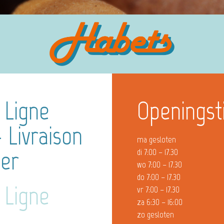
 Ligne
Openingst
 Livraison
ma gesloten
ier
di 7:00 – 17.30
wo 7:00 – 17.30
do 7:00 – 17.30
 Ligne
vr 7:00 – 17.30
za 6:30 – 16:00
zo gesloten