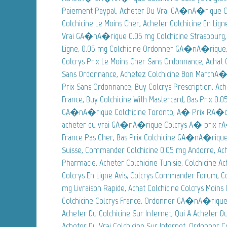
Paiement Paypal, Acheter Du Vrai GA�nA�rique Co
Colchicine Le Moins Cher, Acheter Colchicine En Lig
Vrai GA�nA�rique 0.05 mg Colchicine Strasbourg,
Ligne, 0.05 mg Colchicine Ordonner GA�nA�rique, 
Colcrys Prix Le Moins Cher Sans Ordonnance, Acha
Sans Ordonnance, Achetez Colchicine Bon MarchA�,
Prix Sans Ordonnance, Buy Colcrys Prescription, Ac
France, Buy Colchicine With Mastercard, Bas Prix 0.
GA�nA�rique Colchicine Toronto, A� Prix RA�dui
acheter du vrai GA�nA�rique Colcrys A� prix rA�d
France Pas Cher, Bas Prix Colchicine GA�nA�rique,
Suisse, Commander Colchicine 0.05 mg Andorre, Ach
Pharmacie, Acheter Colchicine Tunisie, Colchicine A
Colcrys En Ligne Avis, Colcrys Commander Forum, 
mg Livraison Rapide, Achat Colchicine Colcrys Moi
Colchicine Colcrys France, Ordonner GA�nA�rique 
Acheter Du Colchicine Sur Internet, Qui A Acheter Du
Acheter Du Vrai Colchicine Sur Internet, Ordonner 