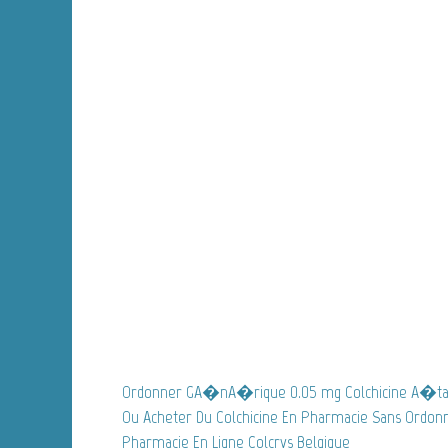
Ordonner GA�nA�rique 0.05 mg Colchicine A�tat
Ou Acheter Du Colchicine En Pharmacie Sans Ordon
Pharmacie En Ligne Colcrys Belgique