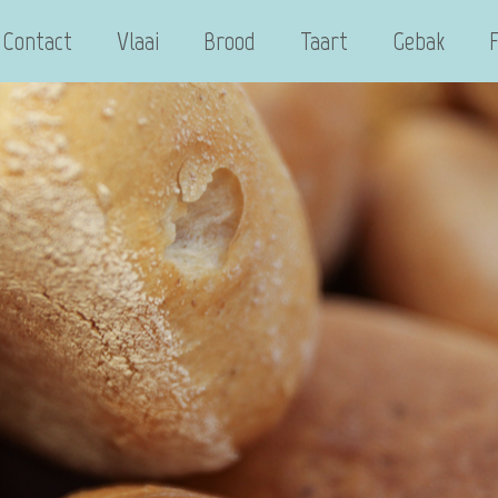
Contact
Vlaai
Brood
Taart
Gebak