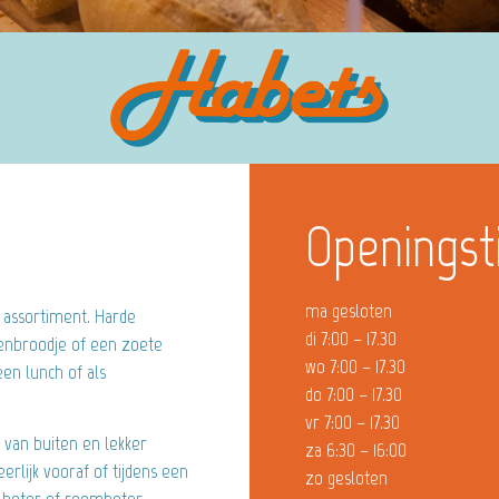
Openingst
ma gesloten
 assortiment. Harde
di 7:00 – 17.30
uienbroodje of een zoete
wo 7:00 – 17.30
een lunch of als
do 7:00 – 17.30
vr 7:00 – 17.30
 van buiten en lekker
za 6:30 – 16:00
rlijk vooraf of tijdens een
zo gesloten
n boter of roomboter