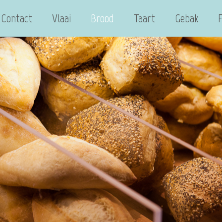
Contact
Vlaai
Brood
Taart
Gebak