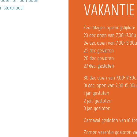
VAKANTIE
n stokbrood!
Feestdagen openingstijden:
23 dec open van 7.00-17.30u
24 dec open van 7.00-15.00
25 dec gesloten
26 dec gesloten
27 dec. gesloten
30 dec open van 7.00-17.30u
31 dec. open van 7.00-15.00u
1 jan gesloten
2 jan. gesloten
3 jan gesloten
Carnaval gesloten van 16 fe
Zomer vakantie gesloten va