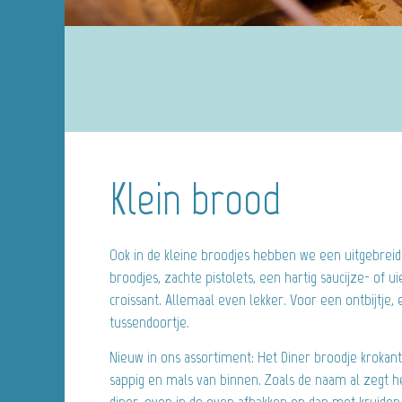
Klein brood
Ook in de kleine broodjes hebben we een uitgebreid
broodjes, zachte pistolets, een hartig saucijze- of 
croissant. Allemaal even lekker. Voor een ontbijtje, 
tussendoortje.
Nieuw in ons assortiment: Het Diner broodje krokant
sappig en mals van binnen. Zoals de naam al zegt hee
diner, even in de oven afbakken en dan met kruide