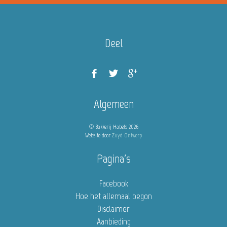
Deel
Algemeen
© Bakkerij Habets 2026
Website door
Zuyd Ontwerp
Pagina's
Facebook
Hoe het allemaal begon
Disclaimer
Aanbieding