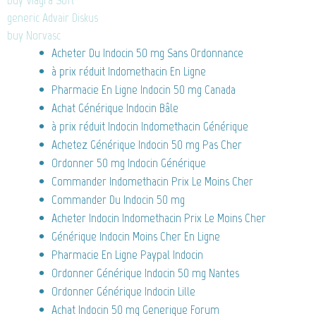
generic Advair Diskus
buy Norvasc
Acheter Du Indocin 50 mg Sans Ordonnance
à prix réduit Indomethacin En Ligne
Pharmacie En Ligne Indocin 50 mg Canada
Achat Générique Indocin Bâle
à prix réduit Indocin Indomethacin Générique
Achetez Générique Indocin 50 mg Pas Cher
Ordonner 50 mg Indocin Générique
Commander Indomethacin Prix Le Moins Cher
Commander Du Indocin 50 mg
Acheter Indocin Indomethacin Prix Le Moins Cher
Générique Indocin Moins Cher En Ligne
Pharmacie En Ligne Paypal Indocin
Ordonner Générique Indocin 50 mg Nantes
Ordonner Générique Indocin Lille
Achat Indocin 50 mg Generique Forum