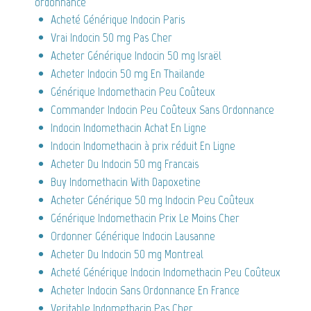
ordonnance
Acheté Générique Indocin Paris
Vrai Indocin 50 mg Pas Cher
Acheter Générique Indocin 50 mg Israël
Acheter Indocin 50 mg En Thailande
Générique Indomethacin Peu Coûteux
Commander Indocin Peu Coûteux Sans Ordonnance
Indocin Indomethacin Achat En Ligne
Indocin Indomethacin à prix réduit En Ligne
Acheter Du Indocin 50 mg Francais
Buy Indomethacin With Dapoxetine
Acheter Générique 50 mg Indocin Peu Coûteux
Générique Indomethacin Prix Le Moins Cher
Ordonner Générique Indocin Lausanne
Acheter Du Indocin 50 mg Montreal
Acheté Générique Indocin Indomethacin Peu Coûteux
Acheter Indocin Sans Ordonnance En France
Veritable Indomethacin Pas Cher