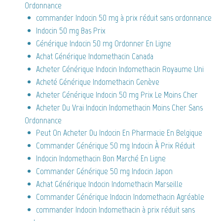
Ordonnance
commander Indocin 50 mg à prix réduit sans ordonnance
Indocin 50 mg Bas Prix
Générique Indocin 50 mg Ordonner En Ligne
Achat Générique Indomethacin Canada
Acheter Générique Indocin Indomethacin Royaume Uni
Acheté Générique Indomethacin Genève
Acheter Générique Indocin 50 mg Prix Le Moins Cher
Acheter Du Vrai Indocin Indomethacin Moins Cher Sans
Ordonnance
Peut On Acheter Du Indocin En Pharmacie En Belgique
Commander Générique 50 mg Indocin À Prix Réduit
Indocin Indomethacin Bon Marché En Ligne
Commander Générique 50 mg Indocin Japon
Achat Générique Indocin Indomethacin Marseille
Commander Générique Indocin Indomethacin Agréable
commander Indocin Indomethacin à prix réduit sans