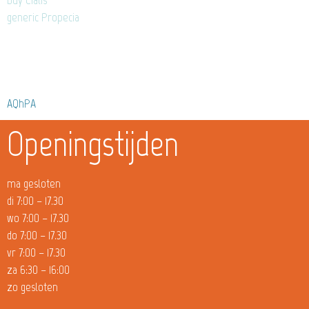
generic Propecia
AQhPA
Openingstijden
ma gesloten
di 7:00 – 17.30
wo 7:00 – 17.30
do 7:00 – 17.30
vr 7:00 – 17.30
za 6:30 – 16:00
zo gesloten