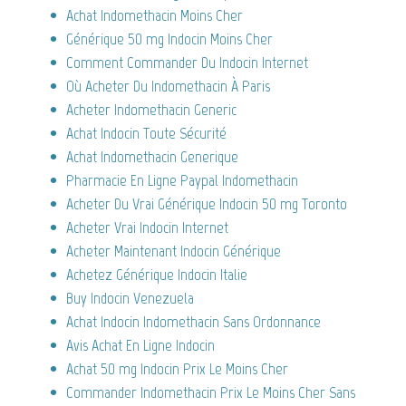
Achat Indomethacin Moins Cher
Générique 50 mg Indocin Moins Cher
Comment Commander Du Indocin Internet
Où Acheter Du Indomethacin À Paris
Acheter Indomethacin Generic
Achat Indocin Toute Sécurité
Achat Indomethacin Generique
Pharmacie En Ligne Paypal Indomethacin
Acheter Du Vrai Générique Indocin 50 mg Toronto
Acheter Vrai Indocin Internet
Acheter Maintenant Indocin Générique
Achetez Générique Indocin Italie
Buy Indocin Venezuela
Achat Indocin Indomethacin Sans Ordonnance
Avis Achat En Ligne Indocin
Achat 50 mg Indocin Prix Le Moins Cher
Commander Indomethacin Prix Le Moins Cher Sans