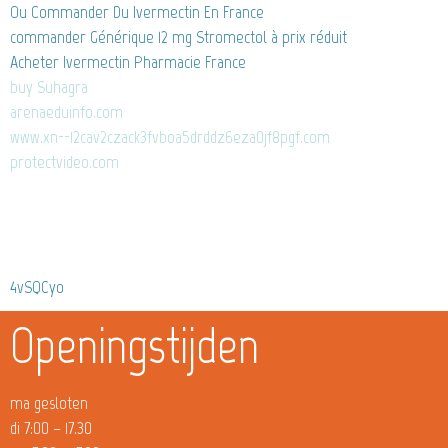
Ou Commander Du Ivermectin En France
commander Générique 12 mg Stromectol à prix réduit
Acheter Ivermectin Pharmacie France
buy Suhagra
arenaeduinfo.com
www.xn--12cav2czack3fvboa5drddz6eza0jf8pgf.com
protectvideo.com
4vSQCyo
Openingstijden
ma gesloten
di 7:00 – 17.30