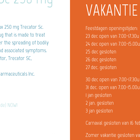
VAKANTIE
x 250 mg Trecator Sc.
Feestdagen openingstijden:
ug that is made to treat
23 dec open van 7.00-17.30u
er the spreading of bodily
24 dec open van 7.00-15.00
 and associated symptoms.
25 dec gesloten
or, Trecator SC,
26 dec gesloten
27 dec. gesloten
armaceuticals Inc.
30 dec open van 7.00-17.30u
31 dec. open van 7.00-15.00u
1 jan gesloten
2 jan. gesloten
ide) NOW!
3 jan gesloten
Carnaval gesloten van 16 fe
Zomer vakantie gesloten va