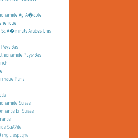
hionamide AgrA�able
enerique
Sc A�mirats Arabes Unis
Pays Bas
thionamide Pays-Bas
rich
ne
rmacie Paris
ada
ionamide Suisse
onnance En Suisse
France
ide SuA?de
 mg L’espagne