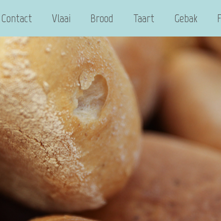
Contact
Vlaai
Brood
Taart
Gebak