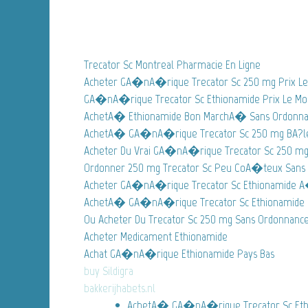
Trecator Sc Montreal Pharmacie En Ligne
Acheter GA�nA�rique Trecator Sc 250 mg Prix Le
GA�nA�rique Trecator Sc Ethionamide Prix Le Moi
AchetA� Ethionamide Bon MarchA� Sans Ordonn
AchetA� GA�nA�rique Trecator Sc 250 mg BA?l
Acheter Du Vrai GA�nA�rique Trecator Sc 250 m
Ordonner 250 mg Trecator Sc Peu CoA�teux Sans
Acheter GA�nA�rique Trecator Sc Ethionamide 
AchetA� GA�nA�rique Trecator Sc Ethionamide 
Ou Acheter Du Trecator Sc 250 mg Sans Ordonnance
Acheter Medicament Ethionamide
Achat GA�nA�rique Ethionamide Pays Bas
buy Sildigra
bakkerijhabets.nl
AchetA� GA�nA�rique Trecator Sc Eth