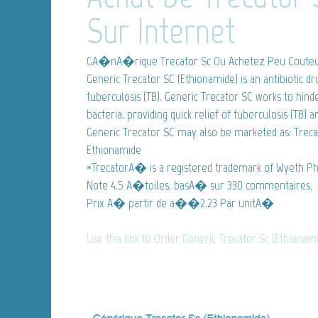
Sur Internet
GA�nA�rique Trecator Sc
Ou Achetez Peu Couteu
Generic Trecator SC (Ethionamide) is an antibiotic dr
tuberculosis (TB). Generic Trecator SC works to hind
bacteria, providing quick relief of tuberculosis (TB)
Generic Trecator SC may also be marketed as: Trecat
Ethionamide
*TrecatorA� is a registered trademark of Wyeth Ph
Note
4.5
A�toiles, basA� sur
330
commentaires.
Prix A� partir de
a��2.23
Par unitA�
Use this link to Order Generic Trecator Sc (Ethionam