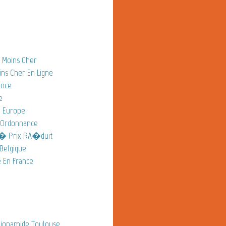
 Moins Cher
ns Cher En Ligne
ance
e
g Europe
 Ordonnance
A� Prix RA�duit
Belgique
 En France
ionamide Toulouse