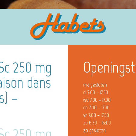
 Sc 250 mg
Openingst
aison dans
ma gesloten
s) –
di 7:00 – 17.30
wo 7:00 – 17.30
do 7:00 – 17.30
vr 7:00 – 17.30
za 6:30 – 16:00
 Sc 250 mg
zo gesloten