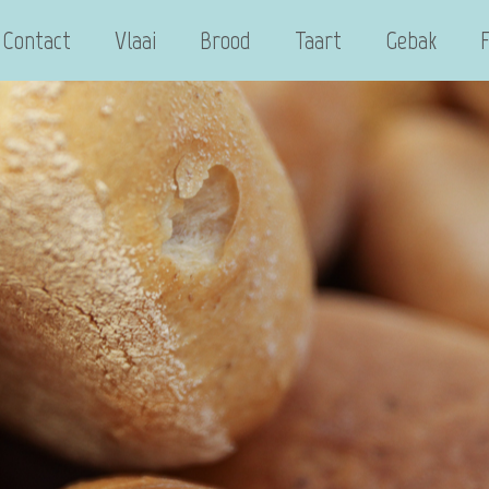
Contact
Vlaai
Brood
Taart
Gebak