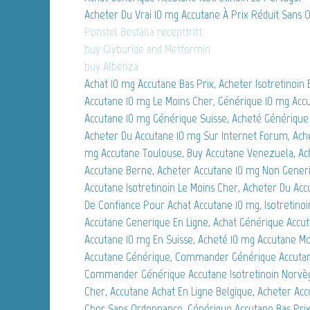
Acheter Du Vrai 10 mg Accutane À Prix Réduit Sans
Ponstel Beställa receptfritt
buy Glyburide and Metformin
buy Albenza
Achat 10 mg Accutane Bas Prix, Acheter Isotretinoin
Accutane 10 mg Le Moins Cher, Générique 10 mg Accu
Accutane 10 mg Générique Suisse, Acheté Générique 
Acheter Du Accutane 10 mg Sur Internet Forum, Ache
mg Accutane Toulouse, Buy Accutane Venezuela, Ac
Accutane Berne, Acheter Accutane 10 mg Non Gener
Accutane Isotretinoin Le Moins Cher, Acheter Du Acc
De Confiance Pour Achat Accutane 10 mg, Isotretino
Accutane Generique En Ligne, Achat Générique Accut
Accutane 10 mg En Suisse, Acheté 10 mg Accutane M
Accutane Générique, Commander Générique Accutane
Commander Générique Accutane Isotretinoin Norvège
Cher, Accutane Achat En Ligne Belgique, Acheter Acc
Cher Sans Ordonnance, Générique Accutane Bas Prix