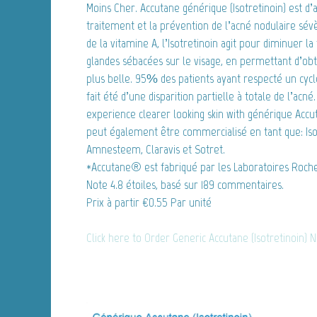
Moins Cher. Accutane générique (Isotretinoin) est d’a
traitement et la prévention de l’acné nodulaire sévè
de la vitamine A, l’Isotretinoin agit pour diminuer la 
glandes sébacées sur le visage, en permettant d’ob
plus belle. 95% des patients ayant respecté un cyc
fait été d’une disparition partielle à totale de l’acné
experience clearer looking skin with générique Acc
peut également être commercialisé en tant que: Iso
Amnesteem, Claravis et Sotret.
*Accutane® est fabriqué par les Laboratoires Roche
Note
4.8
étoiles, basé sur
189
commentaires.
Prix à partir
€0.55
Par unité
Click here to Order Generic Accutane (Isotretinoin) 