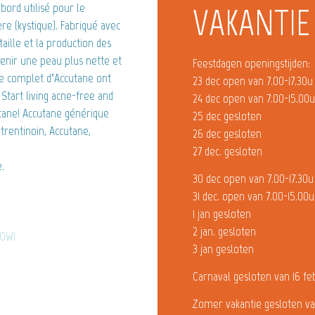
bord utilisé pour le
VAKANTIE
re (kystique). Fabriqué avec
taille et la production des
tenir une peau plus nette et
Feestdagen openingstijden:
le complet d’Accutane ont
23 dec open van 7.00-17.30u
. Start living acne-free and
24 dec open van 7.00-15.00
utane! Accutane générique
25 dec gesloten
trentinoin, Accutane,
26 dec gesloten
27 dec. gesloten
.
30 dec open van 7.00-17.30u
31 dec. open van 7.00-15.00u
1 jan gesloten
2 jan. gesloten
NOW!
3 jan gesloten
Carnaval gesloten van 16 fe
Zomer vakantie gesloten va