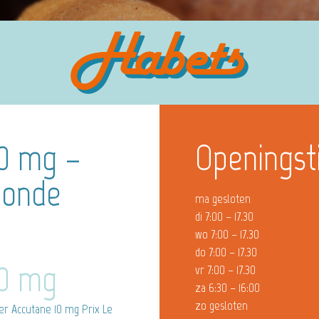
10 mg –
Openingst
monde
ma gesloten
di 7:00 – 17.30
wo 7:00 – 17.30
do 7:00 – 17.30
10 mg
vr 7:00 – 17.30
za 6:30 – 16:00
zo gesloten
r Accutane 10 mg Prix Le