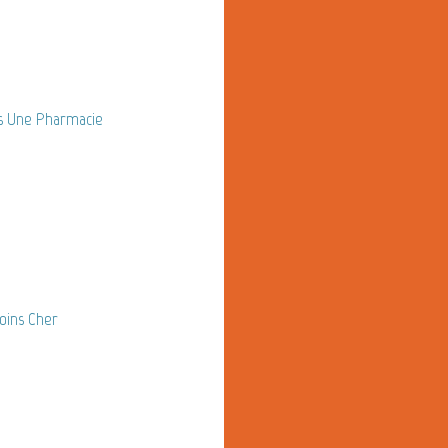
s Une Pharmacie
oins Cher