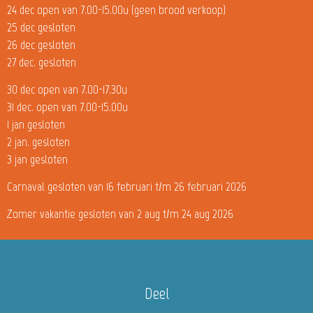
24 dec open van 7.00-15.00u (geen brood verkoop)
25 dec gesloten
26 dec gesloten
27 dec. gesloten
30 dec open van 7.00-17.30u
31 dec. open van 7.00-15.00u
1 jan gesloten
2 jan. gesloten
3 jan gesloten
Carnaval gesloten van 16 februari t/m 26 februari 2026
Zomer vakantie gesloten van 2 aug t/m 24 aug 2026
Deel