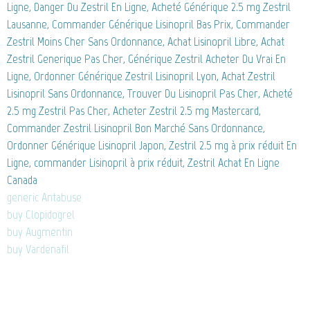
Ligne, Danger Du Zestril En Ligne, Acheté Générique 2.5 mg Zestril
Lausanne, Commander Générique Lisinopril Bas Prix, Commander
Zestril Moins Cher Sans Ordonnance, Achat Lisinopril Libre, Achat
Zestril Generique Pas Cher, Générique Zestril Acheter Du Vrai En
Ligne, Ordonner Générique Zestril Lisinopril Lyon, Achat Zestril
Lisinopril Sans Ordonnance, Trouver Du Lisinopril Pas Cher, Acheté
2.5 mg Zestril Pas Cher, Acheter Zestril 2.5 mg Mastercard,
Commander Zestril Lisinopril Bon Marché Sans Ordonnance,
Ordonner Générique Lisinopril Japon, Zestril 2.5 mg à prix réduit En
Ligne, commander Lisinopril à prix réduit, Zestril Achat En Ligne
Canada
generic Antabuse
buy Clopidogrel
buy Augmentin
buy Vardenafil