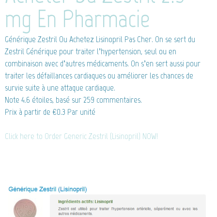
mg En Pharmacie
Générique Zestril
Ou Achetez Lisinopril Pas Cher. On se sert du
Zestril Générique pour traiter l’hypertension, seul ou en
combinaison avec d’autres médicaments. On s’en sert aussi pour
traiter les défaillances cardiaques ou améliorer les chances de
survie suite à une attaque cardiaque.
Note
4.6
étoiles, basé sur
259
commentaires.
Prix à partir de
€0.3
Par unité
Click here to Order Generic Zestril (Lisinopril) NOW!