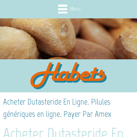
Menu
Acheter Dutasteride En Ligne. Pilules
génériques en ligne. Payer Par Amex
Acheter Dutasteride En