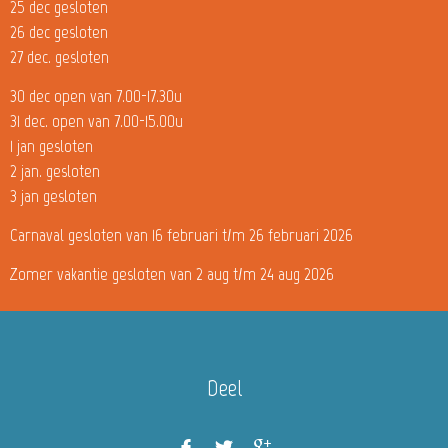
25 dec gesloten
26 dec gesloten
27 dec. gesloten
30 dec open van 7.00-17.30u
31 dec. open van 7.00-15.00u
1 jan gesloten
2 jan. gesloten
3 jan gesloten
Carnaval gesloten van 16 februari t/m 26 februari 2026
Zomer vakantie gesloten van 2 aug t/m 24 aug 2026
Deel