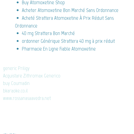
Buy Atomoxetine Shop
Acheter Atomoxetine Bon Marché Sans Ordonnance
Acheté Strattera Atomoxetine À Prix Réduit Sans
Ordonnance
40 mg Strattera Bon Marché
ordonner Générique Strattera 40 mg à prix réduit
Pharmacie En Ligne Fiable Atomoxetine
generic Priligy
Acquistare Zithromax Generico
buy Coumadin
bkaraoke.co.il
www.rossanasaavedra.net