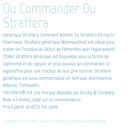
Ou Commander Du
Strattera
Générique Strattera
Comment Acheter Du Strattera 40 mg En
Pharmacie. Strattera générique (Atomoxetine) est utilisé pour
traiter les Troubles du Déficit de l’Attention avec Hyperactivité
(TDAH) Strattera générique est disponible sous la forme de
copmrimé et de capsule et vous pouvez les commander ici
aujourd’hui pour une fraction de leur prix normal. Strattera
générique est aussi commercialisé en tant que: Atomoxetine,
Attentin, Tomoxetin.
*Strattera® est une marque déposée par Eli Lilly & Company.
Note
4.7
étoiles, basé sur
44
commentaires.
Prix à partir de
€0.51
Par unité
Click here to Order Generic Strattera (Atomoxetine) NOW!