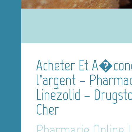
Acheter Et A�con
l’argent – Pharmac
Linezolid – Drugst
Cher
Pharmacie Online L