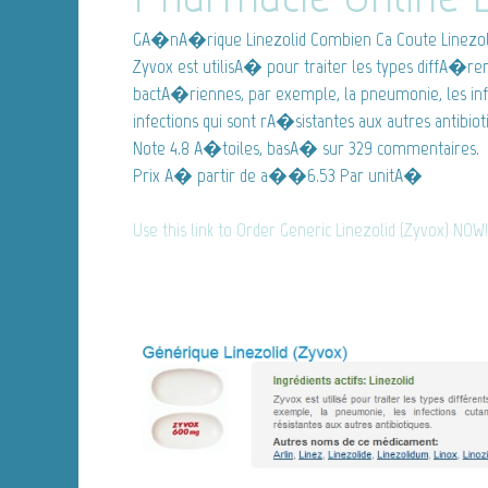
GA�nA�rique Linezolid
Combien Ca Coute Linezol
Zyvox est utilisA� pour traiter les types diffA�ren
bactA�riennes, par exemple, la pneumonie, les in
infections qui sont rA�sistantes aux autres antibiot
Note
4.8
A�toiles, basA� sur
329
commentaires.
Prix A� partir de
a��6.53
Par unitA�
Use this link to Order Generic Linezolid (Zyvox) NOW!