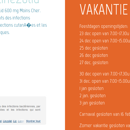
VAKANTIE
id 600 mg Moins Cher.
ts des infections
fections cutanA�es et les
Feestdagen openingstijden:
iques.
23 dec open van 7.00-17.30u
24 dec open van 7.00-15.00
25 dec gesloten
26 dec gesloten
27 dec. gesloten
30 dec open van 7.00-17.30u
31 dec. open van 7.00-15.00u
1 jan gesloten
2 jan. gesloten
3 jan gesloten
Carnaval gesloten van 16 fe
Zomer vakantie gesloten va