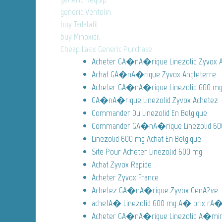
generic Ventolin
buy Tadalafil
buy Minoxidil
Cheap Lasix Generic Purchase
Acheter GA�nA�rique Linezolid Zyvox 
Achat GA�nA�rique Zyvox Angleterre
Acheter GA�nA�rique Linezolid 600 mg
GA�nA�rique Linezolid Zyvox Achetez
Commander Du Linezolid En Belgique
Commander GA�nA�rique Linezolid 600
Linezolid 600 mg Achat En Belgique
Site Pour Acheter Linezolid 600 mg
Achat Zyvox Rapide
Acheter Zyvox France
Achetez GA�nA�rique Zyvox GenA?ve
achetA� Linezolid 600 mg A� prix rA�d
Acheter GA�nA�rique Linezolid A�mira