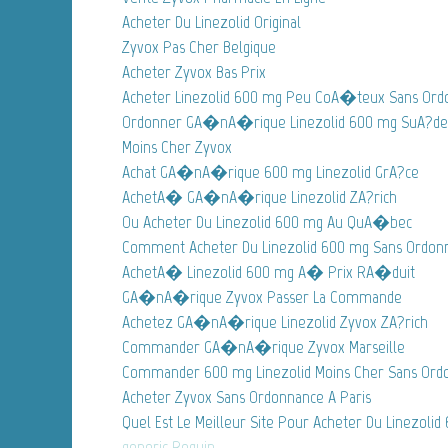
Acheter Du Linezolid Original
Zyvox Pas Cher Belgique
Acheter Zyvox Bas Prix
Acheter Linezolid 600 mg Peu CoA�teux Sans Ord
Ordonner GA�nA�rique Linezolid 600 mg SuA?de
Moins Cher Zyvox
Achat GA�nA�rique 600 mg Linezolid GrA?ce
AchetA� GA�nA�rique Linezolid ZA?rich
Ou Acheter Du Linezolid 600 mg Au QuA�bec
Comment Acheter Du Linezolid 600 mg Sans Ordon
AchetA� Linezolid 600 mg A� Prix RA�duit
GA�nA�rique Zyvox Passer La Commande
Achetez GA�nA�rique Linezolid Zyvox ZA?rich
Commander GA�nA�rique Zyvox Marseille
Commander 600 mg Linezolid Moins Cher Sans Ord
Acheter Zyvox Sans Ordonnance A Paris
Quel Est Le Meilleur Site Pour Acheter Du Linezoli
generic Requip