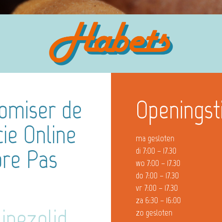
omiser de
Openingst
ie Online
ma gesloten
ore Pas
di 7:00 – 17.30
wo 7:00 – 17.30
do 7:00 – 17.30
vr 7:00 – 17.30
za 6:30 – 16:00
inezolid
zo gesloten