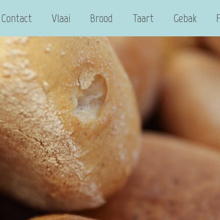
Contact
Vlaai
Brood
Taart
Gebak