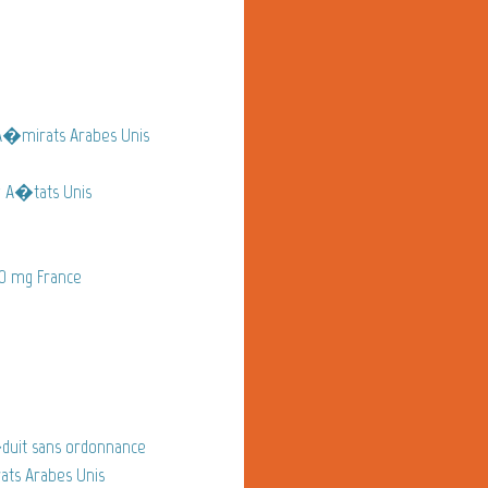
A�mirats Arabes Unis
 A�tats Unis
 mg France
uit sans ordonnance
ts Arabes Unis