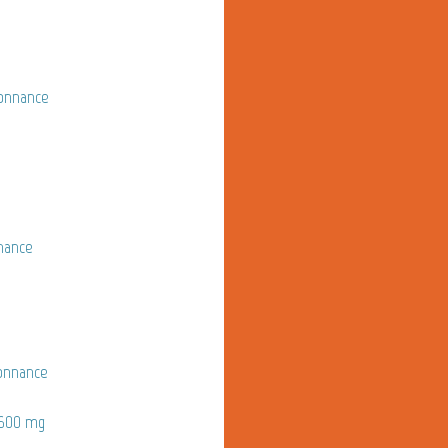
onnance
nance
onnance
d 600 mg