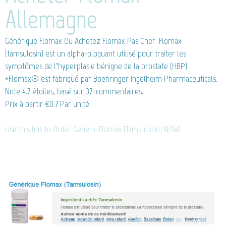
Allemagne
Générique Flomax
Ou Achetez Flomax Pas Cher. Flomax
(tamsulosin) est un alpha-bloquant utilisé pour traiter les
symptômes de l’hyperplasie bénigne de la prostate (HBP).
*Flomax® est fabriqué par Boehringer Ingelheim Pharmaceuticals.
Note
4.7
étoiles, basé sur
371
commentaires.
Prix à partir
€0.7
Par unité
Use this link to Order Generic Flomax (Tamsulosin) NOW!