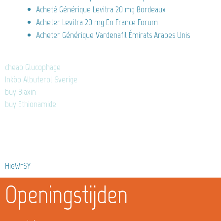
Acheté Générique Levitra 20 mg Bordeaux
Acheter Levitra 20 mg En France Forum
Acheter Générique Vardenafil Émirats Arabes Unis
cheap Glucophage
Inköp Albuterol Sverige
buy Biaxin
buy Ethionamide
HieWrSY
Openingstijden