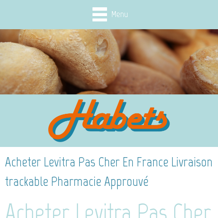
Menu
Acheter Levitra Pas Cher En France Livraison
trackable Pharmacie Approuvé
Acheter Levitra Pas Cher