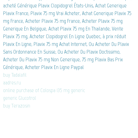
acheté Générique Plavix Clopidogrel États-Unis, Achat Generique
Plavix France, Plavix 75 mg Vrai Acheter, Achat Generique Plavix 75
mg France, Acheter Plavix 75 mg France, Acheter Plavix 75 mg
Generique En Belgique, Achat Plavix 75 mg En Thailande, Vente
Plavix 75 mg, Acheter Clopidogrel En Ligne Quebec, à prix réduit
Plavix En Ligne, Plavix 75 mg Achat Internet, Ou Acheter Du Plavix
Sans Ordonnance En Suisse, Ou Acheter Du Plavix Doctissimo,
Acheter Du Plavix 75 mg Non Generique, 75 mg Plavix Bas Prix
Générique, Acheter Plavix En Ligne Paypal
buy Tadalafil
aadres.ru
online purchase of Colospa 135 mg generic
generic Glucotrol
buy Terazosin