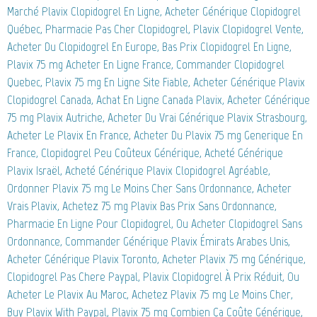
Marché Plavix Clopidogrel En Ligne, Acheter Générique Clopidogrel
Québec, Pharmacie Pas Cher Clopidogrel, Plavix Clopidogrel Vente,
Acheter Du Clopidogrel En Europe, Bas Prix Clopidogrel En Ligne,
Plavix 75 mg Acheter En Ligne France, Commander Clopidogrel
Quebec, Plavix 75 mg En Ligne Site Fiable, Acheter Générique Plavix
Clopidogrel Canada, Achat En Ligne Canada Plavix, Acheter Générique
75 mg Plavix Autriche, Acheter Du Vrai Générique Plavix Strasbourg,
Acheter Le Plavix En France, Acheter Du Plavix 75 mg Generique En
France, Clopidogrel Peu Coûteux Générique, Acheté Générique
Plavix Israël, Acheté Générique Plavix Clopidogrel Agréable,
Ordonner Plavix 75 mg Le Moins Cher Sans Ordonnance, Acheter
Vrais Plavix, Achetez 75 mg Plavix Bas Prix Sans Ordonnance,
Pharmacie En Ligne Pour Clopidogrel, Ou Acheter Clopidogrel Sans
Ordonnance, Commander Générique Plavix Émirats Arabes Unis,
Acheter Générique Plavix Toronto, Acheter Plavix 75 mg Générique,
Clopidogrel Pas Chere Paypal, Plavix Clopidogrel À Prix Réduit, Ou
Acheter Le Plavix Au Maroc, Achetez Plavix 75 mg Le Moins Cher,
Buy Plavix With Paypal, Plavix 75 mg Combien Ça Coûte Générique,