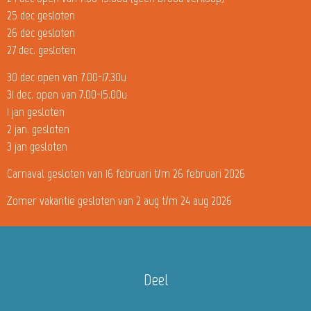
25 dec gesloten
26 dec gesloten
27 dec. gesloten
30 dec open van 7.00-17.30u
31 dec. open van 7.00-15.00u
1 jan gesloten
2 jan. gesloten
3 jan gesloten
Carnaval gesloten van 16 februari t/m 26 februari 2026
Zomer vakantie gesloten van 2 aug t/m 24 aug 2026
Deel