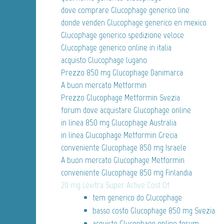
dove comprare Glucophage generico line
donde venden Glucophage generico en mexico
Glucophage generico spedizione veloce
Glucophage generico online in italia
acquisto Glucophage lugano
Prezzo 850 mg Glucophage Danimarca
A buon mercato Metformin
Prezzo Glucophage Metformin Svezia
forum dove acquistare Glucophage online
in linea 850 mg Glucophage Australia
in linea Glucophage Metformin Grecia
conveniente Glucophage 850 mg Israele
A buon mercato Glucophage Metformin
conveniente Glucophage 850 mg Finlandia
20 mg Levitra Super Active Cost Of
tem generico do Glucophage
basso costo Glucophage 850 mg Svezia
acquisto Glucophage online forum