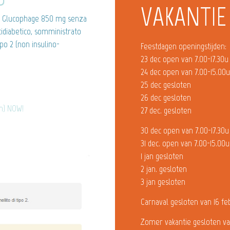
VAKANTIE
re Glucophage 850 mg senza
idiabetico, somministrato
ipo 2 (non insulino-
Feestdagen openingstijden:
23 dec open van 7.00-17.30u
24 dec open van 7.00-15.00
25 dec gesloten
26 dec gesloten
in) NOW!
27 dec. gesloten
30 dec open van 7.00-17.30u
31 dec. open van 7.00-15.00u
1 jan gesloten
2 jan. gesloten
3 jan gesloten
Carnaval gesloten van 16 fe
Zomer vakantie gesloten va