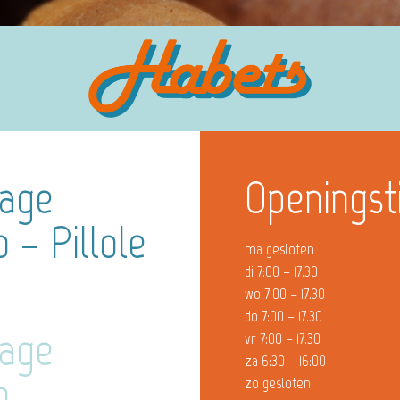
hage
Openingst
 – Pillole
ma gesloten
di 7:00 – 17.30
wo 7:00 – 17.30
do 7:00 – 17.30
hage
vr 7:00 – 17.30
za 6:30 – 16:00
o
zo gesloten