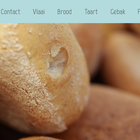
Contact
Vlaai
Brood
Taart
Gebak