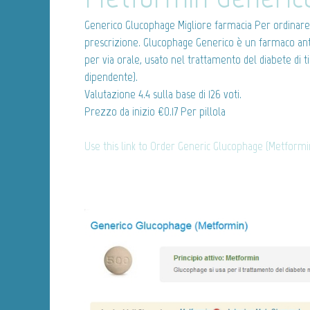
Generico Glucophage
Migliore farmacia Per ordina
prescrizione. Glucophage Generico è un farmaco ant
per via orale, usato nel trattamento del diabete di t
dipendente).
Valutazione
4.4
sulla base di
126
voti.
Prezzo da inizio
€0.17
Per pillola
Use this link to Order Generic Glucophage (Metform