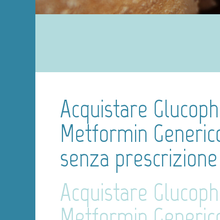
Acquistare Glucop
Metformin Generico
senza prescrizione
Acquistare Glucop
Metformin Generic