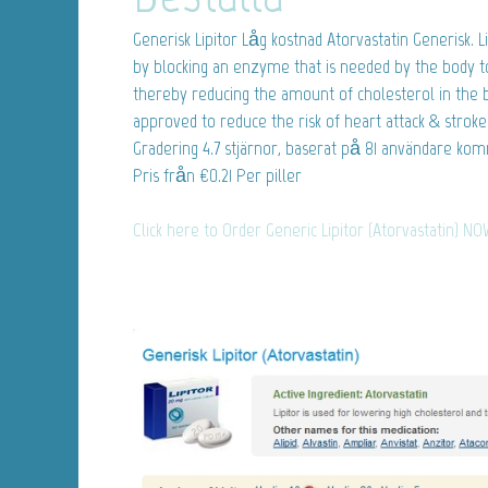
Generisk Lipitor
Låg kostnad Atorvastatin Generisk. Li
by blocking an enzyme that is needed by the body t
thereby reducing the amount of cholesterol in the bl
approved to reduce the risk of heart attack & stroke
Gradering
4.7
stjärnor, baserat på
81
användare kom
Pris från
€0.21
Per piller
Click here to Order Generic Lipitor (Atorvastatin) NO