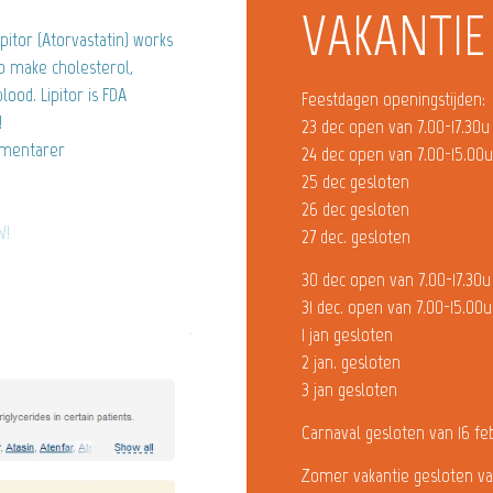
VAKANTIE
pitor (Atorvastatin) works
o make cholesterol,
ood. Lipitor is FDA
Feestdagen openingstijden:
!
23 dec open van 7.00-17.30u
mentarer
24 dec open van 7.00-15.00
25 dec gesloten
26 dec gesloten
W!
27 dec. gesloten
30 dec open van 7.00-17.30u
31 dec. open van 7.00-15.00u
1 jan gesloten
2 jan. gesloten
3 jan gesloten
Carnaval gesloten van 16 fe
Zomer vakantie gesloten va