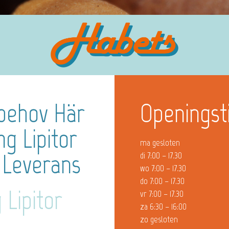
a behov Här
Openingst
g Lipitor
ma gesloten
r Leverans
di 7:00 – 17.30
wo 7:00 – 17.30
do 7:00 – 17.30
Lipitor
vr 7:00 – 17.30
za 6:30 – 16:00
zo gesloten