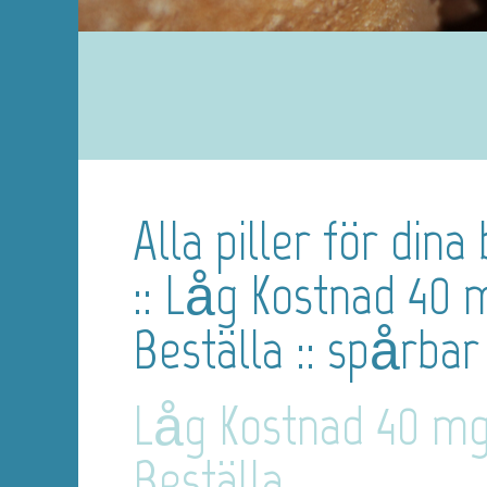
Alla piller för din
:: Låg Kostnad 40 m
Beställa :: spårba
Låg Kostnad 40 mg 
Beställa