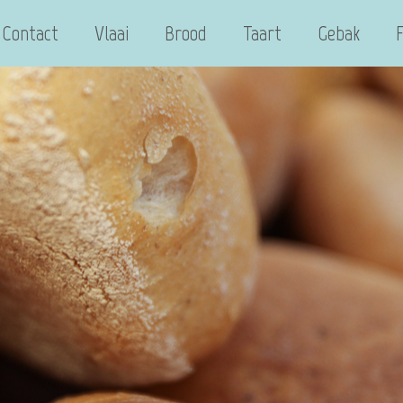
Contact
Vlaai
Brood
Taart
Gebak