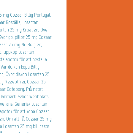
5 mg Cozaar Billig Portugal,
ar Beställa, Losartan
artan 25 mg Kroatien, Över
Sverige, piller 25 mg Cozaar
zaar 25 mg Nu Belgien,
d, uppköp Losartan
a apotek för att beställa
Var du kan köpa Billig
nd, Över disken Losartan 25
lig Rezeptfrei, Cozaar 25
zaar Göteborg, På nätet
n Danmark, Säker webbplats
everans, Generisk Losartan
 apotek för att köpa Cozaar
ien, Om att få Cozaar 25 mg
 Losartan 25 mg billigaste