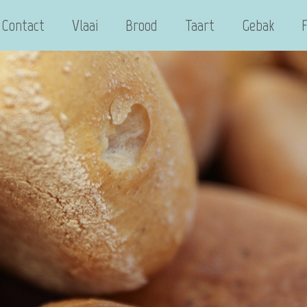
Contact
Vlaai
Brood
Taart
Gebak