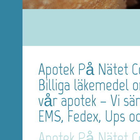
Apotek På Nätet C
Billiga läkemedel 
vår apotek – Vi s
EMS, Fedex, Ups o
Apotek På Nätet C