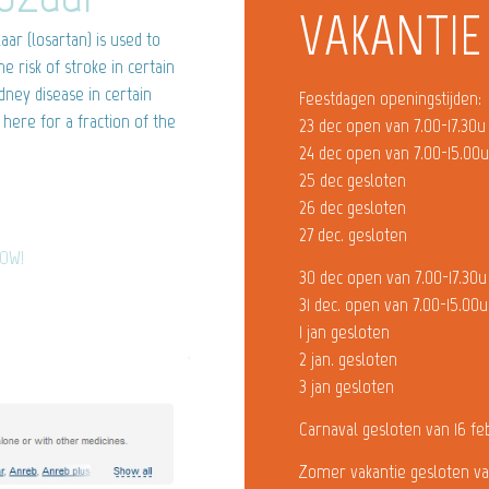
VAKANTIE
ar (losartan) is used to
e risk of stroke in certain
dney disease in certain
Feestdagen openingstijden:
here for a fraction of the
23 dec open van 7.00-17.30u
24 dec open van 7.00-15.00
25 dec gesloten
26 dec gesloten
27 dec. gesloten
NOW!
30 dec open van 7.00-17.30u
31 dec. open van 7.00-15.00u
1 jan gesloten
2 jan. gesloten
3 jan gesloten
Carnaval gesloten van 16 fe
Zomer vakantie gesloten va