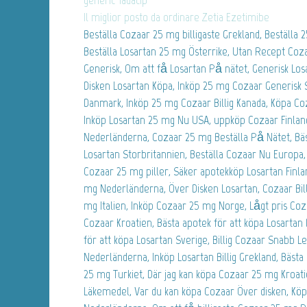
Il miglior posto da ordinare Zetia Ezetimibe
Beställa Cozaar 25 mg billigaste Grekland, Beställa 2
Beställa Losartan 25 mg Österrike, Utan Recept Coza
Generisk, Om att få Losartan På nätet, Generisk Los
Disken Losartan Köpa, Inköp 25 mg Cozaar Generisk 
Danmark, Inköp 25 mg Cozaar Billig Kanada, Köpa Co
Inköp Losartan 25 mg Nu USA, uppköp Cozaar Finlan
Nederländerna, Cozaar 25 mg Beställa På Nätet, Bäst
Losartan Storbritannien, Beställa Cozaar Nu Europa, 
Cozaar 25 mg piller, Säker apotekköp Losartan Finla
mg Nederländerna, Över Disken Losartan, Cozaar Bil
mg Italien, Inköp Cozaar 25 mg Norge, Lågt pris Co
Cozaar Kroatien, Bästa apotek för att köpa Losarta
för att köpa Losartan Sverige, Billig Cozaar Snabb L
Nederländerna, Inköp Losartan Billig Grekland, Bästa
25 mg Turkiet, Där jag kan köpa Cozaar 25 mg Kroat
Läkemedel, Var du kan köpa Cozaar Över disken, Köpa