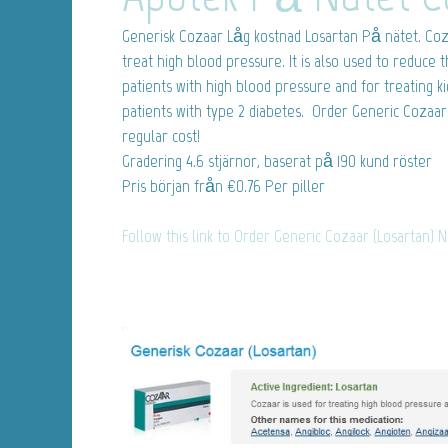
Generisk Cozaar
Låg kostnad Losartan På nätet. Coza
treat high blood pressure. It is also used to reduce th
patients with high blood pressure and for treating ki
patients with type 2 diabetes. Order Generic Cozaar 
regular cost!
Gradering
4.6
stjärnor, baserat på
190
kund röster
Pris början från
€0.76
Per piller
Follow this link to Order Generic Cozaar (Losartan) 