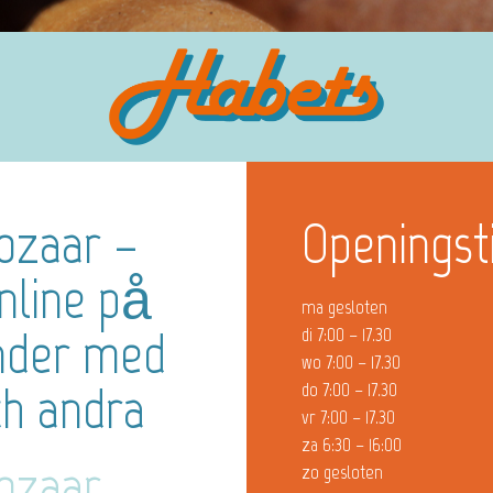
ozaar –
Openingst
online på
ma gesloten
änder med
di 7:00 – 17.30
wo 7:00 – 17.30
ch andra
do 7:00 – 17.30
vr 7:00 – 17.30
za 6:30 – 16:00
ozaar
zo gesloten