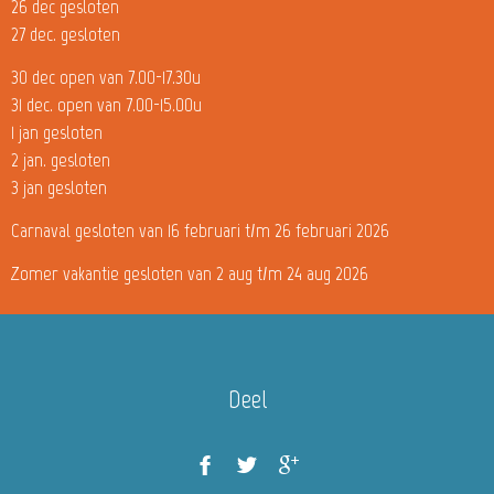
26 dec gesloten
27 dec. gesloten
30 dec open van 7.00-17.30u
31 dec. open van 7.00-15.00u
1 jan gesloten
2 jan. gesloten
3 jan gesloten
Carnaval gesloten van 16 februari t/m 26 februari 2026
Zomer vakantie gesloten van 2 aug t/m 24 aug 2026
Deel