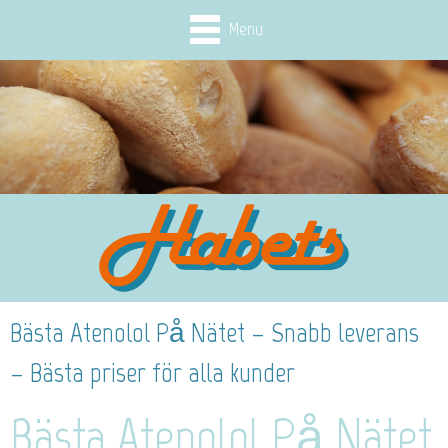
Menu
Bästa Atenolol På Nätet – Snabb leverans
– Bästa priser för alla kunder
Bästa Atenolol På Nätet