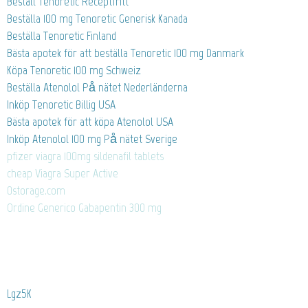
Beställ Tenoretic Receptfritt
Beställa 100 mg Tenoretic Generisk Kanada
Beställa Tenoretic Finland
Bästa apotek för att beställa Tenoretic 100 mg Danmark
Köpa Tenoretic 100 mg Schweiz
Beställa Atenolol På nätet Nederländerna
Inköp Tenoretic Billig USA
Bästa apotek för att köpa Atenolol USA
Inköp Atenolol 100 mg På nätet Sverige
pfizer viagra 100mg sildenafil tablets
cheap Viagra Super Active
0storage.com
Ordine Generico Gabapentin 300 mg
Lgz5K