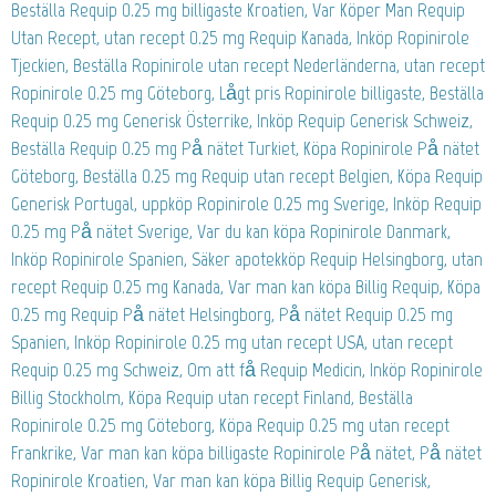
Beställa Requip 0.25 mg billigaste Kroatien, Var Köper Man Requip
Utan Recept, utan recept 0.25 mg Requip Kanada, Inköp Ropinirole
Tjeckien, Beställa Ropinirole utan recept Nederländerna, utan recept
Ropinirole 0.25 mg Göteborg, Lågt pris Ropinirole billigaste, Beställa
Requip 0.25 mg Generisk Österrike, Inköp Requip Generisk Schweiz,
Beställa Requip 0.25 mg På nätet Turkiet, Köpa Ropinirole På nätet
Göteborg, Beställa 0.25 mg Requip utan recept Belgien, Köpa Requip
Generisk Portugal, uppköp Ropinirole 0.25 mg Sverige, Inköp Requip
0.25 mg På nätet Sverige, Var du kan köpa Ropinirole Danmark,
Inköp Ropinirole Spanien, Säker apotekköp Requip Helsingborg, utan
recept Requip 0.25 mg Kanada, Var man kan köpa Billig Requip, Köpa
0.25 mg Requip På nätet Helsingborg, På nätet Requip 0.25 mg
Spanien, Inköp Ropinirole 0.25 mg utan recept USA, utan recept
Requip 0.25 mg Schweiz, Om att få Requip Medicin, Inköp Ropinirole
Billig Stockholm, Köpa Requip utan recept Finland, Beställa
Ropinirole 0.25 mg Göteborg, Köpa Requip 0.25 mg utan recept
Frankrike, Var man kan köpa billigaste Ropinirole På nätet, På nätet
Ropinirole Kroatien, Var man kan köpa Billig Requip Generisk,