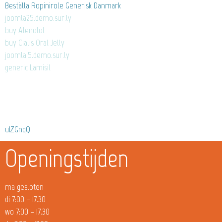
Beställa Ropinirole Generisk Danmark
joomla25.demo.sur.ly
buy Atenolol
buy Cialis Oral Jelly
joomla15.demo.sur.ly
generic Lamisil
uIZGnqQ
Openingstijden
ma gesloten
di 7:00 – 17.30
wo 7:00 – 17.30