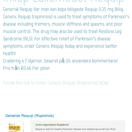
Generisk Requip
Var man kan köpa billigaste Requip 0.25 mg Billig.
Generic Requip (ropinirole) is used to treat symptoms of Parkinson’s
disease including tremors, muscle stiffness and spasms, and poor
muscle control. The drug may also be used to treat Restless Leg
Syndrome (RLS). For effective relief of Parkinson’s disease
symptoms, order Generic Requip today and experience better
health!
Gradering
4.7
stjärnor, baserat på
124
användare kommentarer
Pris från
€0.46
Per piller
Follow this link to Order Generic Requip (Ropinirole) NOW!