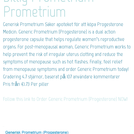
Prometrium
Generisk Prometrium
Säker apoteket för att köpa Progesterone
Medicin. Generic Prometrium (Progesterone) is a dual action
progesterone capsule that helps regulate women’s reproductive
organs. For post-menopausal woman, Generic Prometrium works to
help prevent the risk of irregular uterus clotting and reduce the
symptoms of menopause such as hot flashes. Finally, feel relief
from menopause symptoms and order Generic Prometrium today!
Gradering
4.7
stjärnor, baserat på
107
användare kommentarer
Pris från
€1.73
Per piller
Follow this link to Order Generic Prometrium (Progesterone) NOW!