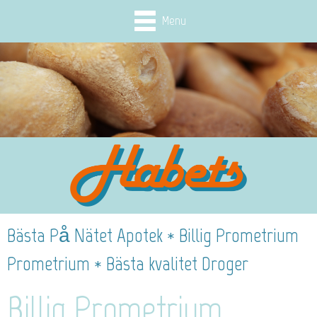
Menu
Bästa På Nätet Apotek * Billig Prometrium
Prometrium * Bästa kvalitet Droger
Billig Prometrium