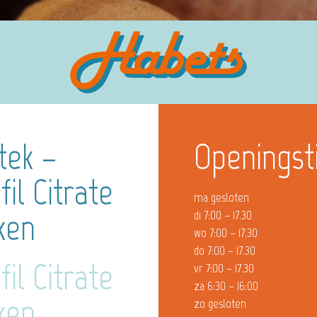
tek –
Openingst
il Citrate
ma gesloten
ken
di 7:00 – 17.30
wo 7:00 – 17.30
do 7:00 – 17.30
il Citrate
vr 7:00 – 17.30
za 6:30 – 16:00
ken
zo gesloten