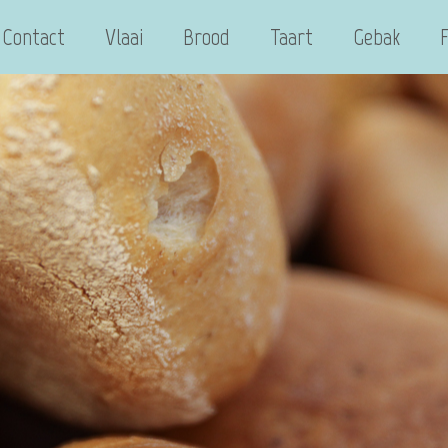
Contact
Vlaai
Brood
Taart
Gebak