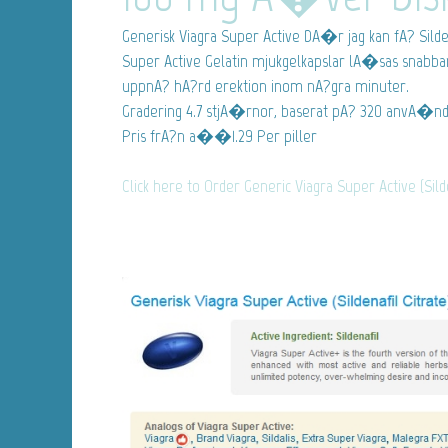
Generisk Viagra Super Active
DA�r jag kan fA? Silden
Super Active Gelatin mjukgelkapslar lA�sas snabba
uppnA? hA?rd erektion inom nA?gra minuter.
Gradering
4.7
stjA�rnor, baserat pA?
320
anvA�nd
Pris frA?n
a��1.29
Per piller
Click here to Order Generic Viagra Super Active (Sild