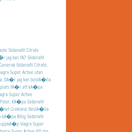
ste Sildenafil Citrate
 jag kan fA? Sildenafil
 Generisk Sildenafil Citrate,
gra Super Active utan
ge, DA�r jag kan bestA�lla
bbplats fA�r att kA�pa
iagra Super Active
iller, KA�pa Sildenafil
A�tet Grekland, BestA�lla
 kA�pa Billig Sildenafil
e, uppkA�p Viagra Super
iagra Super Active 100 mg