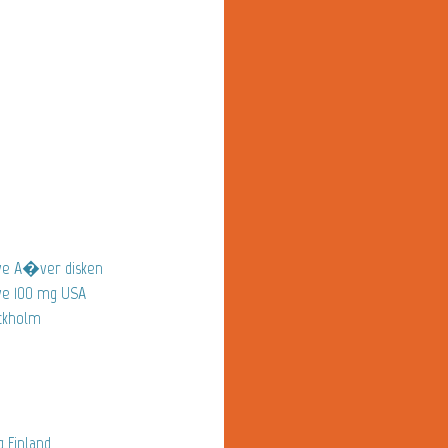
ve A�ver disken
ve 100 mg USA
ockholm
 Finland