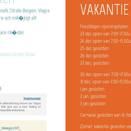
VAKANTIE
afil Citrate Belgien. Viagra
re och mA�jligt att
Feestdagen openingstijden:
are rA�ster
23 dec open van 7.00-17.30u
24 dec open van 7.00-15.00
25 dec gesloten
enafil Citrate) NOW!
26 dec gesloten
27 dec. gesloten
30 dec open van 7.00-17.30u
31 dec. open van 7.00-15.00u
1 jan gesloten
2 jan. gesloten
3 jan gesloten
Carnaval gesloten van 16 fe
Zomer vakantie gesloten va