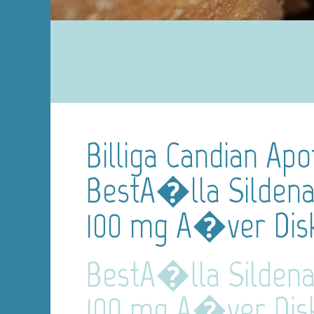
Billiga Candian Apo
BestA�lla Sildenaf
100 mg A�ver Dis
BestA�lla Sildenaf
100 mg A�ver Dis