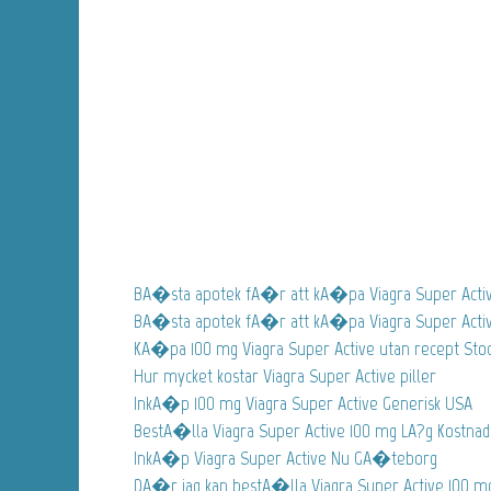
BA�sta apotek fA�r att kA�pa Viagra Super Acti
BA�sta apotek fA�r att kA�pa Viagra Super Acti
KA�pa 100 mg Viagra Super Active utan recept St
Hur mycket kostar Viagra Super Active piller
InkA�p 100 mg Viagra Super Active Generisk USA
BestA�lla Viagra Super Active 100 mg LA?g Kostnad
InkA�p Viagra Super Active Nu GA�teborg
DA�r jag kan bestA�lla Viagra Super Active 100 mg