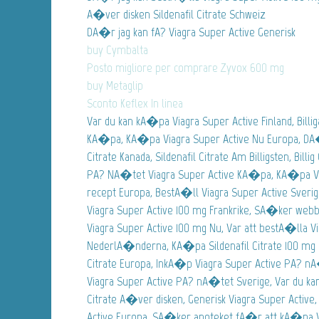
A�ver disken Sildenafil Citrate Schweiz
DA�r jag kan fA? Viagra Super Active Generisk
buy Cymbalta
Posto migliore per comprare Zyvox 600 mg
buy Metaglip
Sconto Keflex In linea
Var du kan kA�pa Viagra Super Active Finland, Billiga
KA�pa, KA�pa Viagra Super Active Nu Europa, DA�r
Citrate Kanada, Sildenafil Citrate Am Billigsten, Billig
PA? NA�tet Viagra Super Active KA�pa, KA�pa Via
recept Europa, BestA�ll Viagra Super Active Sveri
Viagra Super Active 100 mg Frankrike, SA�ker we
Viagra Super Active 100 mg Nu, Var att bestA�lla V
NederlA�nderna, KA�pa Sildenafil Citrate 100 mg P
Citrate Europa, InkA�p Viagra Super Active PA? n
Viagra Super Active PA? nA�tet Sverige, Var du kan
Citrate A�ver disken, Generisk Viagra Super Activ
Active Europa, SA�ker apoteket fA�r att kA�pa V