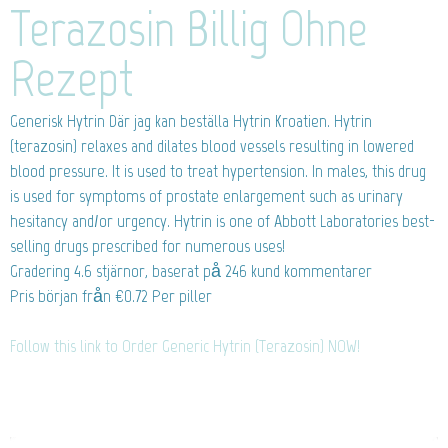
Terazosin Billig Ohne
Rezept
Generisk Hytrin
Där jag kan beställa Hytrin Kroatien. Hytrin
(terazosin) relaxes and dilates blood vessels resulting in lowered
blood pressure. It is used to treat hypertension. In males, this drug
is used for symptoms of prostate enlargement such as urinary
hesitancy and/or urgency. Hytrin is one of Abbott Laboratories best-
selling drugs prescribed for numerous uses!
Gradering
4.6
stjärnor, baserat på
246
kund kommentarer
Pris början från
€0.72
Per piller
Follow this link to Order Generic Hytrin (Terazosin) NOW!