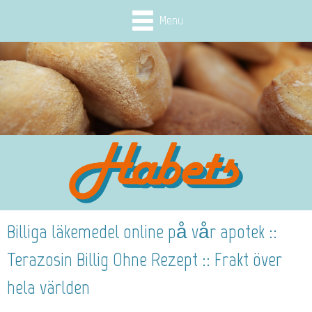
Menu
Billiga läkemedel online på vår apotek ::
Terazosin Billig Ohne Rezept :: Frakt över
hela världen