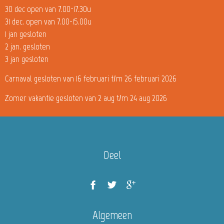
30 dec open van 7.00-17.30u
31 dec. open van 7.00-15.00u
1 jan gesloten
2 jan. gesloten
3 jan gesloten
Carnaval gesloten van 16 februari t/m 26 februari 2026
Zomer vakantie gesloten van 2 aug t/m 24 aug 2026
Deel
Algemeen