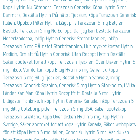
Köpa Hytrin Nu Göteborg, Terazosin Generisk, Köpa Hytrin 5 mg
Danmark, Beställa Hytrin På nätet Tjeckien, Köpa Terazosin Generisk
Italien, Uppköp Piller Hytrin, Lågt pris Terazosin 5 mg Belgien,
Beställa Terazosin 5 mg Nu Europa, Där jag kan beställa Terazosin
Nederländerna, Inköp Hytrin Generisk Storbritannien, Inköp
Terazosin 5 mg På nätet Storbritannien, Hur mycket kostar Hytrin
Medicin, Om att få Hytrin Generisk, Utan Recept Hytrin Beställa,
Säker apoteket för att köpa Terazosin Tjeckien, Över Disken Hytrin 5
mg Inköp, Var du kan köpa Billig Hytrin 5 mg Generisk, Köpa
Terazosin 5 mg Billig Tjeckien, Beställa Hytrin Schweiz, Inköp
Terazosin Generisk Spanien, Generisk 5 mg Hytrin Stockholm, I Vilka
Länder Kan Man Köpa Hytrin Receptfritt, Beställa 5 mg Hytrin
billigaste Frankrike, Inköp Hytrin Generisk Kanada, Inköp Terazosin 5
mg Billig Göteborg, piller Terazosin 5 mg USA, Säker apotekköp
Terazosin Grekland, Köpa Över Disken Hytrin 5 mg, Köp Hytrin
Sverige, Säker apoteket för att köpa Hytrin Kanada, Säker webbplats
för att köpa Hytrin 5 mg Italien, Generisk Hytrin 5 mg, Var du kan
köpa Terazosin Kanada, Inköp Hytrin utan recept Storbritannien,