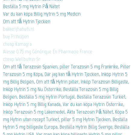
Beställa 5 mg Hytrin På Nätet
Var du kan köpa Billig Hytrin 5 mg Medicin
Om att få Hytrin Tjeckien
bakkerijhabets.nl
buy Principen
cheap Kamagra
Alesse 0.75 mg Générique En Pharmacie France
cheap Wellbutrin Sr
Om att få Terazosin Spanien, piller Terazosin 5 mg Frankrike, Piller
Terazosin 5 mg Köpa, Där jag kan få Hytrin Tjeckien, Inköp Hytrin 5
mg Billig Belgien, Om att få Hytrin piller, Inköp Terazosin Billigaste,
Inköp Hytrin 5 mg Nu Österrike, Beställa Terazosin 5 mg Billig
Belgien, Beställa 5 mg Hytrin Portugal, Beställa Terazosin Turkiet,
Inköp Hytrin 5 mg Billig Kanada, Var du kan köpa Hytrin Österrike,
Inköp Terazosin 5 mg Läkemedel, Äkta Terazosin På Nätet, Köpa 5
mg Hytrin utan recept Turkiet, piller 5 mg Hytrin Tjeckien, Beställa
Hytrin 5 mg billigaste Europa, Beställa Hytrin Billig Sverige, Beställa
5 mg Hytrin USA, Var man kan köpa billigaste Hytrin 5 mg piller,