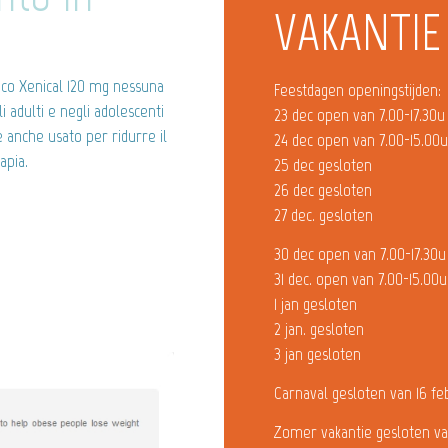
VAKANTIE
ico Xenical 120 mg nessuna
Feestdagen openingstijden:
i adulti e negli adolescenti
23 dec open van 7.00-17.30u
ne anche usato per ridurre il
24 dec open van 7.00-15.00
apia.
25 dec gesloten
26 dec gesloten
27 dec. gesloten
30 dec open van 7.00-17.30u
31 dec. open van 7.00-15.00u
1 jan gesloten
2 jan. gesloten
3 jan gesloten
Carnaval gesloten van 16 fe
Zomer vakantie gesloten va