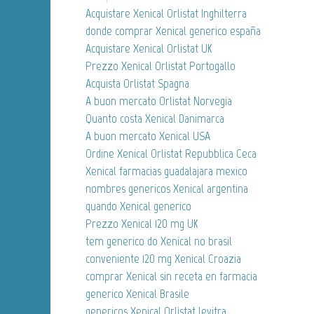
Acquistare Xenical Orlistat Inghilterra
donde comprar Xenical generico españa
Acquistare Xenical Orlistat UK
Prezzo Xenical Orlistat Portogallo
Acquista Orlistat Spagna
A buon mercato Orlistat Norvegia
Quanto costa Xenical Danimarca
A buon mercato Xenical USA
Ordine Xenical Orlistat Repubblica Ceca
Xenical farmacias guadalajara mexico
nombres genericos Xenical argentina
quando Xenical generico
Prezzo Xenical 120 mg UK
tem generico do Xenical no brasil
conveniente 120 mg Xenical Croazia
comprar Xenical sin receta en farmacia
generico Xenical Brasile
genericos Xenical Orlistat levitra