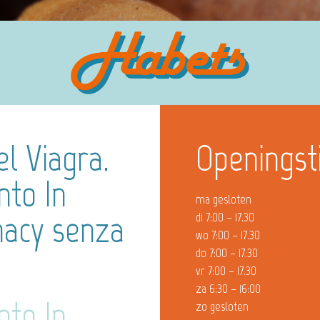
el Viagra.
Openingst
nto In
ma gesloten
macy senza
di 7:00 – 17.30
wo 7:00 – 17.30
do 7:00 – 17.30
vr 7:00 – 17.30
za 6:30 – 16:00
nto In
zo gesloten