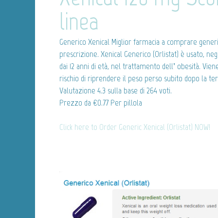
linea
Generico Xenical
Miglior farmacia a comprare gener
prescrizione. Xenical Generico (Orlistat) è usato, negl
dai 12 anni di età, nel trattamento dell’ obesità. Vie
rischio di riprendere il peso perso subito dopo la ter
Valutazione
4.3
sulla base di
264
voti.
Prezzo da
€0.77
Per pillola
Click here to Order Generic Xenical (Orlistat) NOW!