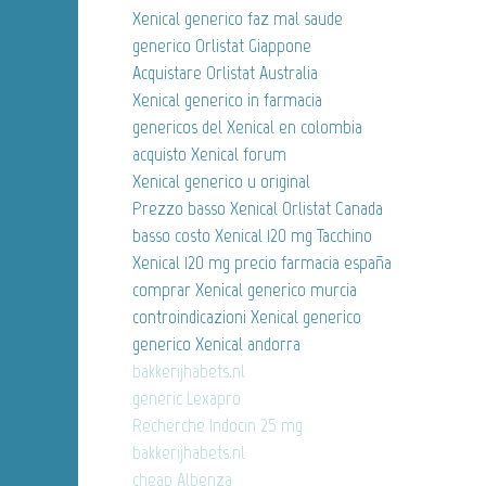
Xenical generico faz mal saude
generico Orlistat Giappone
Acquistare Orlistat Australia
Xenical generico in farmacia
genericos del Xenical en colombia
acquisto Xenical forum
Xenical generico u original
Prezzo basso Xenical Orlistat Canada
basso costo Xenical 120 mg Tacchino
Xenical 120 mg precio farmacia españa
comprar Xenical generico murcia
controindicazioni Xenical generico
generico Xenical andorra
bakkerijhabets.nl
generic Lexapro
Recherche Indocin 25 mg
bakkerijhabets.nl
cheap Albenza