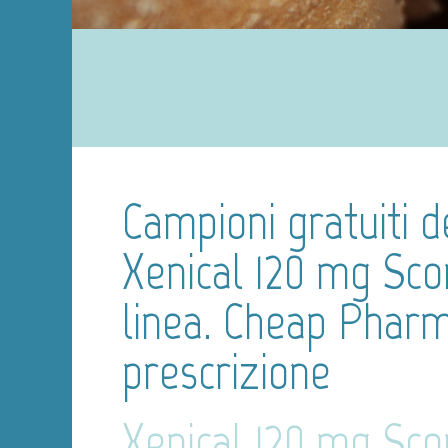
Campioni gratuiti d
Xenical 120 mg Sco
linea. Cheap Phar
prescrizione
Xenical 120 mg Sco