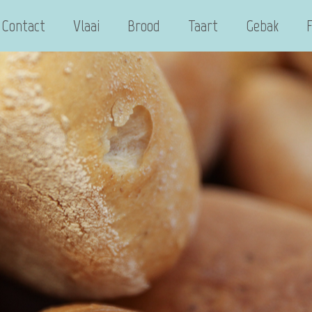
Contact
Vlaai
Brood
Taart
Gebak