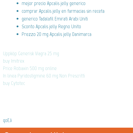
mejor precio Apcalis jelly generico
comprar Apcalis jelly en farmacias sin receta
generico Tadalafil Emirati Arabi Uniti
Sconto Apcalis jelly Regno Unito
Prezzo 20 mg Apcalis jelly Danimarca
Uppköp Generisk Viagra 25 mg
buy Imitrex
Price Robaxin 500 mg online
In linea Pyridostigmine 60 mg Non Prescritti
buy Cytotec
qoEJi