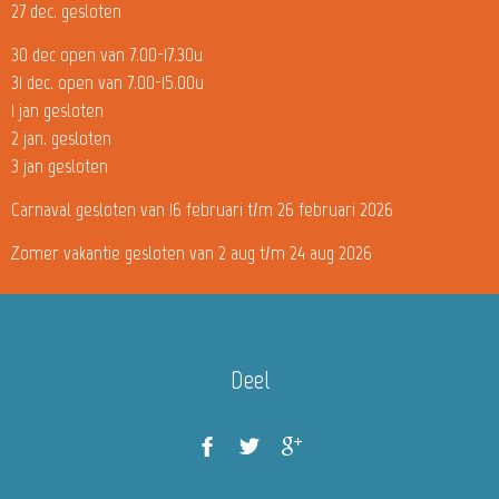
27 dec. gesloten
30 dec open van 7.00-17.30u
31 dec. open van 7.00-15.00u
1 jan gesloten
2 jan. gesloten
3 jan gesloten
Carnaval gesloten van 16 februari t/m 26 februari 2026
Zomer vakantie gesloten van 2 aug t/m 24 aug 2026
Deel