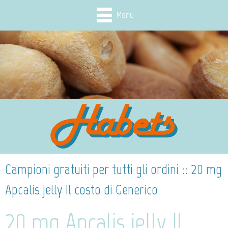
Menu
Campioni gratuiti per tutti gli ordini :: 20 mg
Apcalis jelly Il costo di Generico
20 mg Apcalis jelly Il