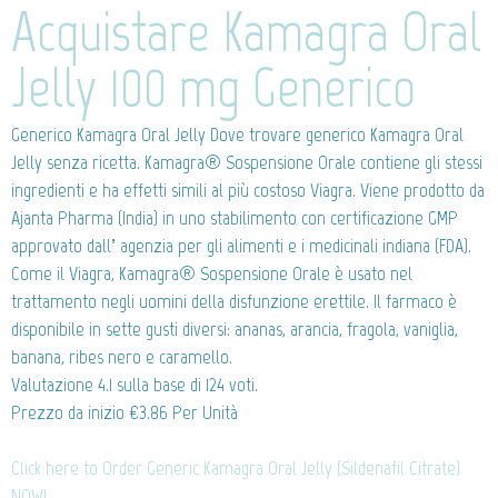
Acquistare Kamagra Oral
Jelly 100 mg Generico
Generico Kamagra Oral Jelly
Dove trovare generico Kamagra Oral
Jelly senza ricetta. Kamagra® Sospensione Orale contiene gli stessi
ingredienti e ha effetti simili al più costoso Viagra. Viene prodotto da
Ajanta Pharma (India) in uno stabilimento con certificazione GMP
approvato dall’ agenzia per gli alimenti e i medicinali indiana (FDA).
Come il Viagra, Kamagra® Sospensione Orale è usato nel
trattamento negli uomini della disfunzione erettile. Il farmaco è
disponibile in sette gusti diversi: ananas, arancia, fragola, vaniglia,
banana, ribes nero e caramello.
Valutazione
4.1
sulla base di
124
voti.
Prezzo da inizio
€3.86
Per Unità
Click here to Order Generic Kamagra Oral Jelly (Sildenafil Citrate)
NOW!