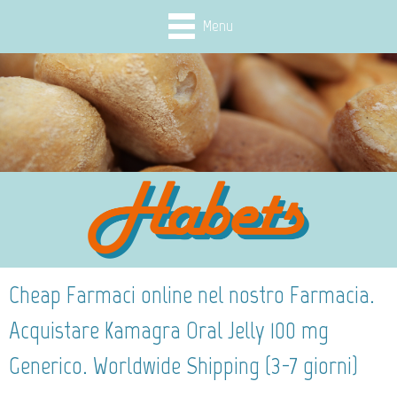
Menu
Cheap Farmaci online nel nostro Farmacia.
Acquistare Kamagra Oral Jelly 100 mg
Generico. Worldwide Shipping (3-7 giorni)