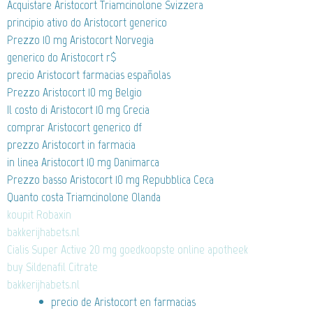
Acquistare Aristocort Triamcinolone Svizzera
principio ativo do Aristocort generico
Prezzo 10 mg Aristocort Norvegia
generico do Aristocort r$
precio Aristocort farmacias españolas
Prezzo Aristocort 10 mg Belgio
Il costo di Aristocort 10 mg Grecia
comprar Aristocort generico df
prezzo Aristocort in farmacia
in linea Aristocort 10 mg Danimarca
Prezzo basso Aristocort 10 mg Repubblica Ceca
Quanto costa Triamcinolone Olanda
koupit Robaxin
bakkerijhabets.nl
Cialis Super Active 20 mg goedkoopste online apotheek
buy Sildenafil Citrate
bakkerijhabets.nl
precio de Aristocort en farmacias