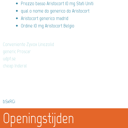
Prezzo basso Aristocort 10 mg Stati Uniti
qual o nome do generico do Aristocort
Aristocort generico madrid
Ordine 10 mg Aristocort Belgio
Conveniente Zyvox Linezolid
generic Proscar
udpf.se
cheap Inderal
bSxRGi
Openingstijden