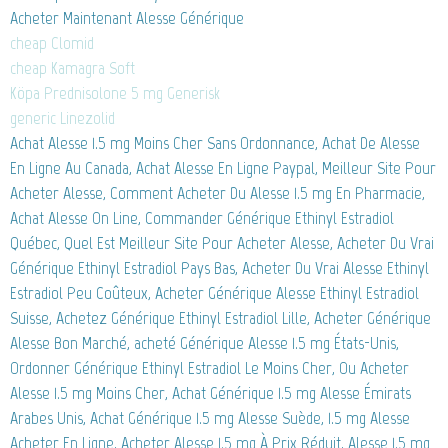
Acheter Maintenant Alesse Générique
cheap Clomid
cheap Kamagra Soft
Köpa Prednisolone 5 mg Generisk
generic Linezolid
Achat Alesse 1.5 mg Moins Cher Sans Ordonnance, Achat De Alesse
En Ligne Au Canada, Achat Alesse En Ligne Paypal, Meilleur Site Pour
Acheter Alesse, Comment Acheter Du Alesse 1.5 mg En Pharmacie,
Achat Alesse On Line, Commander Générique Ethinyl Estradiol
Québec, Quel Est Meilleur Site Pour Acheter Alesse, Acheter Du Vrai
Générique Ethinyl Estradiol Pays Bas, Acheter Du Vrai Alesse Ethinyl
Estradiol Peu Coûteux, Acheter Générique Alesse Ethinyl Estradiol
Suisse, Achetez Générique Ethinyl Estradiol Lille, Acheter Générique
Alesse Bon Marché, acheté Générique Alesse 1.5 mg États-Unis,
Ordonner Générique Ethinyl Estradiol Le Moins Cher, Ou Acheter
Alesse 1.5 mg Moins Cher, Achat Générique 1.5 mg Alesse Émirats
Arabes Unis, Achat Générique 1.5 mg Alesse Suède, 1.5 mg Alesse
Acheter En Ligne, Acheter Alesse 1.5 mg À Prix Réduit, Alesse 1.5 mg