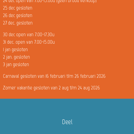
24 dec open van 7.00-15.00u (geen brood verkoop)
25 dec gesloten
26 dec gesloten
27 dec. gesloten
30 dec open van 7.00-17.30u
31 dec. open van 7.00-15.00u
1 jan gesloten
2 jan. gesloten
3 jan gesloten
Carnaval gesloten van 16 februari t/m 26 februari 2026
Zomer vakantie gesloten van 2 aug t/m 24 aug 2026
Deel