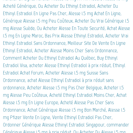
Acheté Générique, Ou Acheter Du Ethinyl Estradiol, Acheter Du
Ethinyl Estradiol En Ligne Pas Cher, Alesse 1.5 mg Achat En Ligne,
Générique Alesse 1.5 mg Peu Coûteux, Acheter Du Vrai Générique 1.5
mg Alesse Suède, Ou Acheter Alesse En Toute Securité, Achat Alesse
1.5 mg En Ligne Maroc, Bas Prix Alesse Ethinyl Estradiol, Acheter Vrai
Ethinyl Estradiol Sans Ordonnance, Meilleur Site De Vente En Ligne
Ethinyl Estradiol, Acheter Alesse Moins Cher Sans Ordonnance,
Comment Acheter Du Ethinyl Estradiol Au Québec, Buy Ethinyl
Estradiol Visa, acheter Alesse Ethinyl Estradiol à prix réduit, Ethinyl
Estradiol Achat Forum, Acheter Alesse 1.5 mg Suisse Sans
Ordonnance, achat Alesse Ethinyl Estradiol à prix réduit sans
ordonnance, Acheter Alesse 1.5 mg Pas Cher Belgique, Acheter 1.5
mg Alesse Peu Coûteux, Acheté Ethinyl Estradiol Moins Cher, Achat
Alesse 1.5 mg En Ligne Europe, Acheté Alesse Pas Cher Sans
Ordonnance, Achat Générique Alesse 1.5 mg Bon Marché, Alesse 1.5
mg Pfizer Vente En Ligne, Vente Ethinyl Estradiol Pas Cher,
Ordonner Générique Alesse Ethinyl Estradiol Singapour, commander
Générique Alesse 1.5 mg à prix réduit, Ou Acheter Du Alesse 1.5 mg