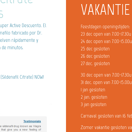
VAKANTIE
s
uper Active Descuento. El
Feestdagen openingstijden:
nafilo fabricado por Dr.
23 dec open van 7.00-17.30u
isuelven rápidamente y
24 dec open van 7.00-15.00
 de minutos.
25 dec gesloten
26 dec gesloten
27 dec. gesloten
30 dec open van 7.00-17.30u
(Sildenafil Citrate) NOW!
31 dec. open van 7.00-15.00u
1 jan gesloten
2 jan. gesloten
3 jan gesloten
Carnaval gesloten van 16 fe
Zomer vakantie gesloten va