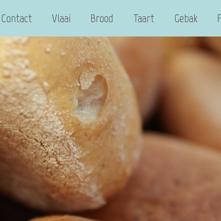
Contact
Vlaai
Brood
Taart
Gebak