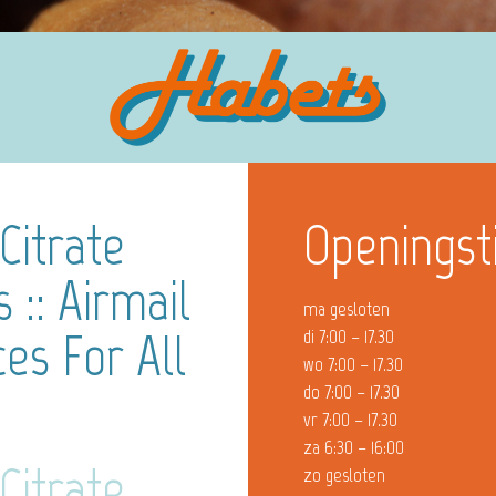
Citrate
Openingst
 :: Airmail
ma gesloten
ces For All
di 7:00 – 17.30
wo 7:00 – 17.30
do 7:00 – 17.30
vr 7:00 – 17.30
za 6:30 – 16:00
Citrate
zo gesloten