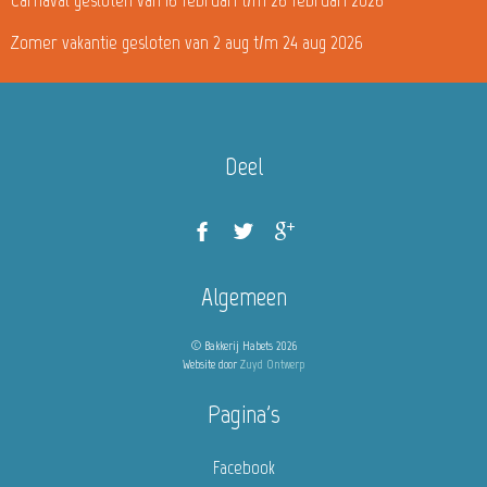
Zomer vakantie gesloten van 2 aug t/m 24 aug 2026
Deel
Algemeen
© Bakkerij Habets 2026
Website door
Zuyd Ontwerp
Pagina's
Facebook