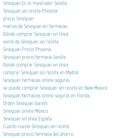
Sinequan En el mostrador Seville
Sinequan sin receta Phoenix
precio Sinequan
marcas de Sinequan en farmacias
Dónde comprar Sinequan en línea
venta de Sinequan sin receta
Sinequan Precio Phoenix
Sinequan precio farmacia Seville
Donde comprar Sinequan en línea
comprar Sinequan sin receta en Madrid
Sinequan farmacias online seguras
se puede comprar Sinequan sin receta en New Mexico
Sinequan farmacias online seguras en Florida
Orden Sinequan barato
Sinequan online Mexico
Sinequan en línea España
Cuánto cuesta Sinequan sin receta
Sinequan precio farmacia del ahorro