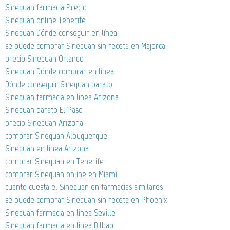
Sinequan farmacia Precio
Sinequan online Tenerife
Sinequan Dónde conseguir en línea
se puede comprar Sinequan sin receta en Majorca
precio Sinequan Orlando
Sinequan Dónde comprar en línea
Dónde conseguir Sinequan barato
Sinequan farmacia en linea Arizona
Sinequan barato El Paso
precio Sinequan Arizona
comprar Sinequan Albuquerque
Sinequan en línea Arizona
comprar Sinequan en Tenerife
comprar Sinequan online en Miami
cuanto cuesta el Sinequan en farmacias similares
se puede comprar Sinequan sin receta en Phoenix
Sinequan farmacia en linea Seville
Sinequan farmacia en linea Bilbao