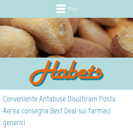
Menu
Conveniente Antabuse Disulfiram Posta
Aerea consegna Best Deal sui farmaci
generici