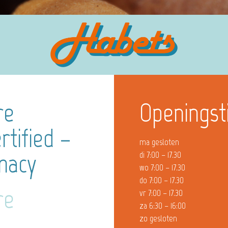
re
Openingst
rtified –
ma gesloten
macy
di 7:00 – 17.30
wo 7:00 – 17.30
do 7:00 – 17.30
re
vr 7:00 – 17.30
za 6:30 – 16:00
zo gesloten