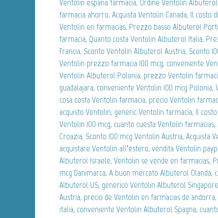
Ventolin espana farmacia, Ordine Ventolin Albuterol
farmacia ahorro, Acquista Ventolin Canada, Il costo di 
Ventolin en farmacias, Prezzo basso Albuterol Porto
farmacia, Quanto costa Ventolin Albuterol Italia, Pr
Francia, Sconto Ventolin Albuterol Austria, Sconto 1
Ventolin prezzo farmacia 100 mcg, conveniente Ven
Ventolin Albuterol Polonia, prezzo Ventolin farmacia
guadalajara, conveniente Ventolin 100 mcg Polonia, V
cosa costa Ventolin farmacia, precio Ventolin farmaci
acquisto Ventolin, generic Ventolin farmacia, Il costo
Ventolin 100 mcg, cuanto cuesta Ventolin farmacias,
Croazia, Sconto 100 mcg Ventolin Austria, Acquista V
acquistare Ventolin all’estero, vendita Ventolin pay
Albuterol Israele, Ventolin se vende en farmacias, 
mcg Danimarca, A buon mercato Albuterol Olanda, c
Albuterol US, generico Ventolin Albuterol Singapore
Austria, precio de Ventolin en farmacias de andorra,
italia, conveniente Ventolin Albuterol Spagna, cuant