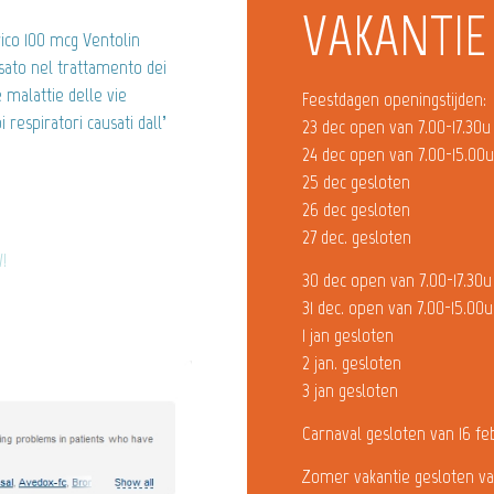
VAKANTIE
ico 100 mcg Ventolin
sato nel trattamento dei
e malattie delle vie
Feestdagen openingstijden:
 respiratori causati dall’
23 dec open van 7.00-17.30u
24 dec open van 7.00-15.00
25 dec gesloten
26 dec gesloten
27 dec. gesloten
!
30 dec open van 7.00-17.30u
31 dec. open van 7.00-15.00u
1 jan gesloten
2 jan. gesloten
3 jan gesloten
Carnaval gesloten van 16 fe
Zomer vakantie gesloten va