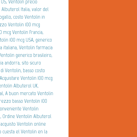
 US, Ventolin precio
Albuterol Italia, valor del
gallo, costo Ventolin in
ezzo Ventolin 100 mcg
00 mcg Ventolin Francia,
tolin 100 mcg USA, generico
 italiana, Ventolin farmacia
entolin generico brasileiro,
a andorra, sito sicuro
 di Ventolin, basso costo
 Acquistare Ventolin 100 mcg
entolin Albuterol UK,
pal, A buon mercato Ventolin
Prezzo basso Ventolin 100
onveniente Ventolin
, Ordine Ventolin Albuterol
 acquisto Ventolin online
o cuesta el Ventolin en la