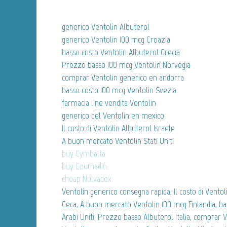
generico Ventolin Albuterol
generico Ventolin 100 mcg Croazia
basso costo Ventolin Albuterol Grecia
Prezzo basso 100 mcg Ventolin Norvegia
comprar Ventolin generico en andorra
basso costo 100 mcg Ventolin Svezia
farmacia line vendita Ventolin
generico del Ventolin en mexico
Il costo di Ventolin Albuterol Israele
A buon mercato Ventolin Stati Uniti
buy Cymbalta
buy Coumadin
cheap Nolvadex
Ventolin generico consegna rapida, Il costo di Vento
Ceca, A buon mercato Ventolin 100 mcg Finlandia, ba
Arabi Uniti, Prezzo basso Albuterol Italia, comprar 