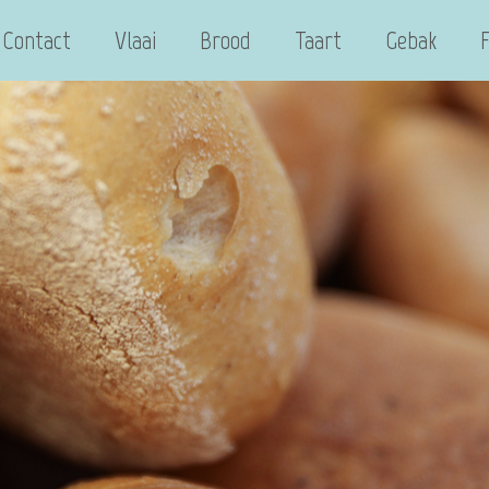
Contact
Vlaai
Brood
Taart
Gebak