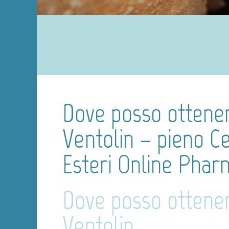
Dove posso ottene
Ventolin – pieno Ce
Esteri Online Phar
Dove posso ottene
Ventolin