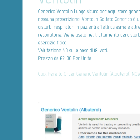
Generico Ventolin
Luogo sicuro per acquistare gener
nessuna prescrizione. Ventolin Solfato Generico è u
disturbi respiratori in pazienti affetti da asma e altr
respiratorie. Viene usato nel trattamento dei disturbi
esercizio fisico.
Valutazione
4.3
sulla base di
181
voti.
Prezzo da
€21.06
Per Unità
Click here to Order Generic Ventolin (Albuterol) NOW