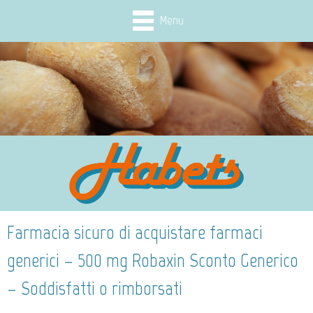
Menu
Farmacia sicuro di acquistare farmaci
generici – 500 mg Robaxin Sconto Generico
– Soddisfatti o rimborsati