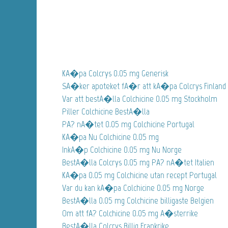
KA�pa Colcrys 0.05 mg Generisk
SA�ker apoteket fA�r att kA�pa Colcrys Finland
Var att bestA�lla Colchicine 0.05 mg Stockholm
Piller Colchicine BestA�lla
PA? nA�tet 0.05 mg Colchicine Portugal
KA�pa Nu Colchicine 0.05 mg
InkA�p Colchicine 0.05 mg Nu Norge
BestA�lla Colcrys 0.05 mg PA? nA�tet Italien
KA�pa 0.05 mg Colchicine utan recept Portugal
Var du kan kA�pa Colchicine 0.05 mg Norge
BestA�lla 0.05 mg Colchicine billigaste Belgien
Om att fA? Colchicine 0.05 mg A�sterrike
BestA�lla Colcrys Billig Frankrike