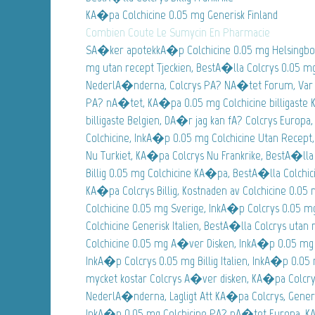
KA�pa Colchicine 0.05 mg Generisk Finland
Combien Coute Le Sumycin En Pharmacie
SA�ker apotekkA�p Colchicine 0.05 mg Helsingbor
mg utan recept Tjeckien, BestA�lla Colcrys 0.05 m
NederlA�nderna, Colcrys PA? NA�tet Forum, Var a
PA? nA�tet, KA�pa 0.05 mg Colchicine billigaste 
billigaste Belgien, DA�r jag kan fA? Colcrys Euro
Colchicine, InkA�p 0.05 mg Colchicine Utan Recep
Nu Turkiet, KA�pa Colcrys Nu Frankrike, BestA�lla 
Billig 0.05 mg Colchicine KA�pa, BestA�lla Colchici
KA�pa Colcrys Billig, Kostnaden av Colchicine 0.0
Colchicine 0.05 mg Sverige, InkA�p Colcrys 0.05 m
Colchicine Generisk Italien, BestA�lla Colcrys uta
Colchicine 0.05 mg A�ver Disken, InkA�p 0.05 mg 
InkA�p Colcrys 0.05 mg Billig Italien, InkA�p 0.05 
mycket kostar Colcrys A�ver disken, KA�pa Colcry
NederlA�nderna, Lagligt Att KA�pa Colcrys, Gener
InkA�p 0.05 mg Colchicine PA? nA�tet Europa, K