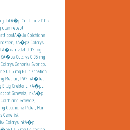
g, InkA�p Colchicine 0.05
g utan recept
tt bestA�lla Colchicine
Kroatien, KA�pa Colcrys
pa, LA�kemedel 0.05 mg
t, KA�pa Colcrys 0.05 mg
Colcrys Generisk Sverige,
ne 0.05 mg Billig Kroatien,
5 mg Medicin, PA? nA�tet
g Billig Grekland, KA�pa
n recept Schweiz, InkA�p
Colchicine Schweiz,
mg Colchicine Piller, Hur
s Generisk
isk Colcrys InkA�p,
A�pa 0.05 mg Colchicine