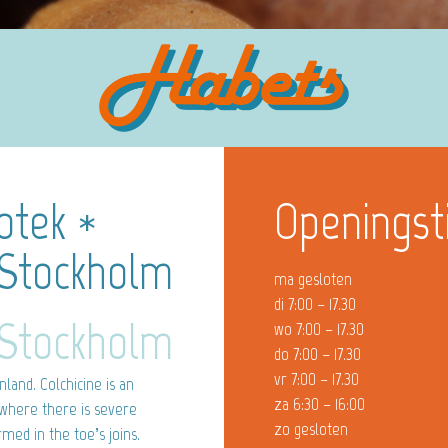
tek *
Openingst
 Stockholm
ma gesloten
di 7:00 – 17.30
 Stockholm
wo 7:00 – 17.30
do 7:00 – 17.30
vr 7:00 – 17.30
and. Colchicine is an
za 6:30 – 16:00
, where there is severe
zo gesloten
rmed in the toe’s joins.