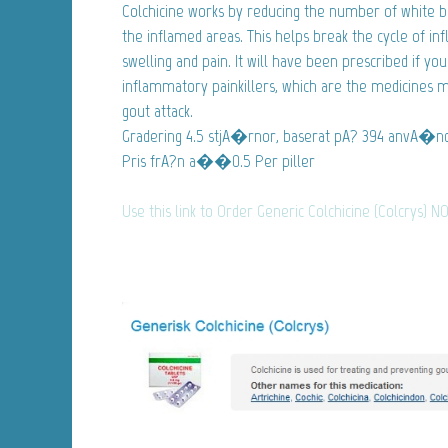
Colchicine works by reducing the number of white bl
the inflamed areas. This helps break the cycle of i
swelling and pain. It will have been prescribed if yo
inflammatory painkillers, which are the medicines m
gout attack.
Gradering
4.5
stjA�rnor, baserat pA?
394
anvA�nd
Pris frA?n
a��0.5
Per piller
Use this link to Order Generic Colchicine (Colcrys) N