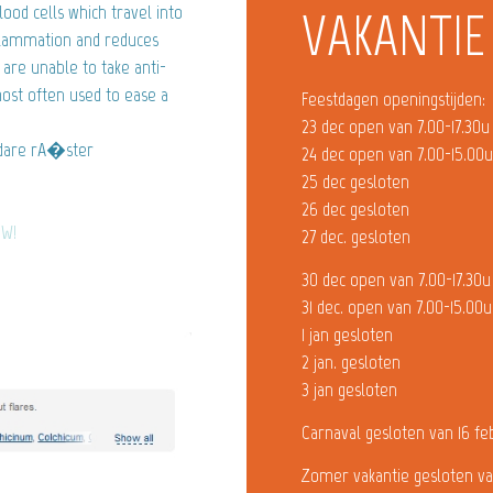
ood cells which travel into
VAKANTIE
nflammation and reduces
u are unable to take anti-
ost often used to ease a
Feestdagen openingstijden:
23 dec open van 7.00-17.30u
are rA�ster
24 dec open van 7.00-15.00
25 dec gesloten
26 dec gesloten
OW!
27 dec. gesloten
30 dec open van 7.00-17.30u
31 dec. open van 7.00-15.00u
1 jan gesloten
2 jan. gesloten
3 jan gesloten
Carnaval gesloten van 16 fe
Zomer vakantie gesloten va