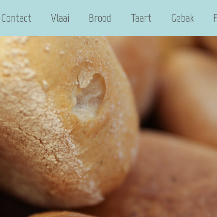
Contact
Vlaai
Brood
Taart
Gebak