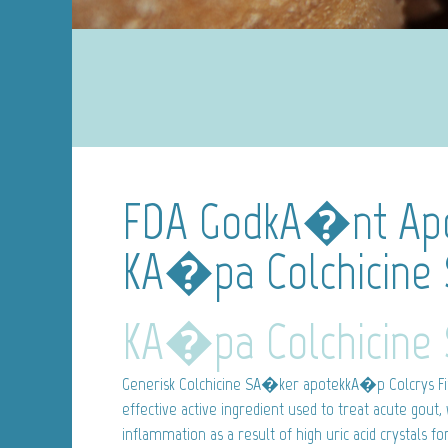
FDA GodkA�nt Apo
KA�pa Colchicine
KA�pa Colchicine
Generisk Colchicine
SA�ker apotekkA�p Colcrys Finl
effective active ingredient used to treat acute gout
inflammation as a result of high uric acid crystals fo