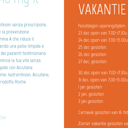
VAKANTIE
etinoin senza prescrizione.
Feestdagen openingstijden:
 e la prevenzione
23 dec open van 7.00-17.30u
na A che riduce il
24 dec open van 7.00-15.00
uendo una pelle limpida e
25 dec gesloten
dei pazienti testimoniano
26 dec gesloten
ncia la tua vita senza
27 dec. gesloten
pido con Accutane
30 dec open van 7.00-17.30u
me: Isotrentinoin, Accutane,
31 dec. open van 7.00-15.00u
prodotto Roche
1 jan gesloten
2 jan. gesloten
3 jan gesloten
Carnaval gesloten van 16 fe
NOW!
Zomer vakantie gesloten va