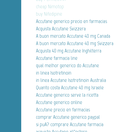
cheap Nimotop
buy Nifedipine
Accutane generico precio en farmacias
Acquista Accutane Svizzera
A buon mercato Accutane 40 mg Canada
A buon mercato Accutane 40 mg Svizzera
Acquista 40 mg Accutane Inghilterra
Accutane farmacia line
qual melhor generico do Accutane
in linea Isotretinoin
in linea Accutane Isotretinoin Australia
Quanto costa Accutane 40 mg Israele
Accutane generico serve la ricetta
Accutane generico online
Accutane precio en farmacias
comprar Accutane generico paypal
si puA? comprare Accutane farmacia
acquisto Accutane all’estero