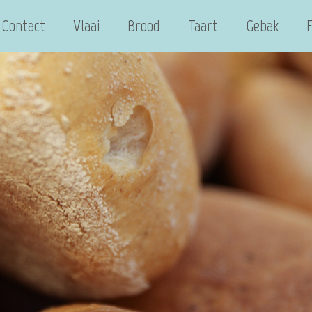
Contact
Vlaai
Brood
Taart
Gebak