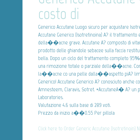
costo di
Generico Accutane
Luogo sicuro per acquistare Isotr
Accutane Generico (Isotretinoina) A? il trattamento
della��acne grave. Accutane A? composto di vitami
prodotto delle ghiandole sebacee sulla faccia restit
bella. Dopo un ciclo del trattamento completo 95% 
una rimozione totale o parziale della��acne. Comi
la��acne co una pelle dalla��aspetto piA? lim
Generico! Accutane Generico A? conosciuto anche co
Amnesteem, Claravis, Sotret. *AccutaneA� A? un 
Laboratories.
Valutazione
4.6
sulla base di
289
voti.
Prezzo da inizio
a��0.55
Per pillola
Click here to Order Generic Accutane (Isotretinoin) 