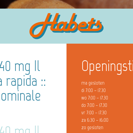
40 mg Il
Openingst
 rapida ::
ma gesloten
nominale
di 7:00 – 17.30
wo 7:00 – 17.30
do 7:00 – 17.30
vr 7:00 – 17.30
za 6:30 – 16:00
40 mg Il
zo gesloten