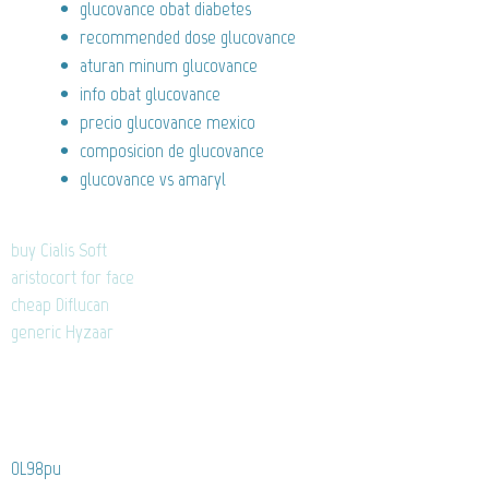
glucovance obat diabetes
recommended dose glucovance
aturan minum glucovance
info obat glucovance
precio glucovance mexico
composicion de glucovance
glucovance vs amaryl
buy Cialis Soft
aristocort for face
cheap Diflucan
generic Hyzaar
0L98pu