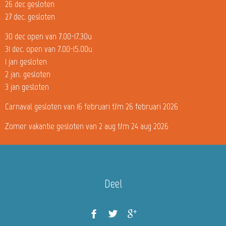
26 dec gesloten
27 dec. gesloten
30 dec open van 7.00-17.30u
31 dec. open van 7.00-15.00u
1 jan gesloten
2 jan. gesloten
3 jan gesloten
Carnaval gesloten van 16 februari t/m 26 februari 2026
Zomer vakantie gesloten van 2 aug t/m 24 aug 2026
Deel