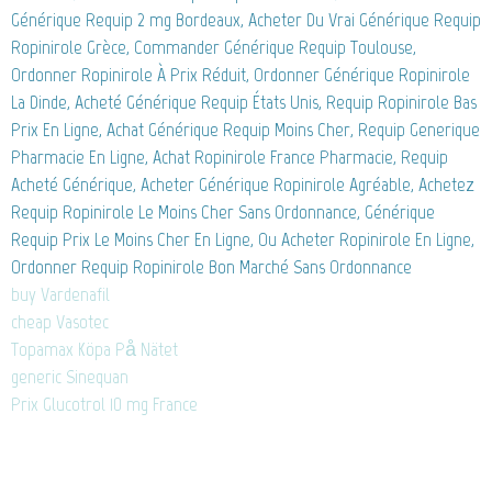
Générique Requip 2 mg Bordeaux, Acheter Du Vrai Générique Requip
Ropinirole Grèce, Commander Générique Requip Toulouse,
Ordonner Ropinirole À Prix Réduit, Ordonner Générique Ropinirole
La Dinde, Acheté Générique Requip États Unis, Requip Ropinirole Bas
Prix En Ligne, Achat Générique Requip Moins Cher, Requip Generique
Pharmacie En Ligne, Achat Ropinirole France Pharmacie, Requip
Acheté Générique, Acheter Générique Ropinirole Agréable, Achetez
Requip Ropinirole Le Moins Cher Sans Ordonnance, Générique
Requip Prix Le Moins Cher En Ligne, Ou Acheter Ropinirole En Ligne,
Ordonner Requip Ropinirole Bon Marché Sans Ordonnance
buy Vardenafil
cheap Vasotec
Topamax Köpa På Nätet
generic Sinequan
Prix Glucotrol 10 mg France