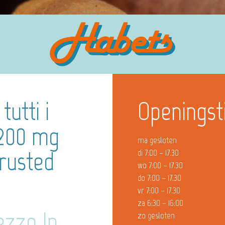
tutti i
Openingst
 200 mg
ma gesloten
Trusted
di 7:00 – 17.30
wo 7:00 – 17.30
do 7:00 – 17.30
vr 7:00 – 17.30
za 6:30 – 16:00
ezzo In
zo gesloten