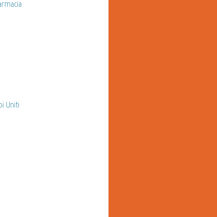
armacia
i Uniti