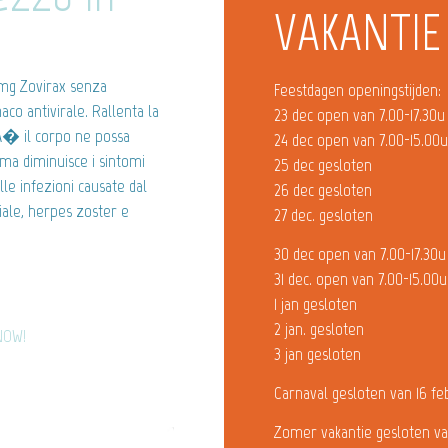
VAKANTIE
0 mg Zovirax senza
Feestdagen openingstijden:
aco antivirale. Rallenta la
23 dec open van 7.00-17.30u
chA� il corpo ne possa
24 dec open van 7.00-15.00
 ma diminuisce i sintomi
25 dec gesloten
lle infezioni causate dal
26 dec gesloten
biale, herpes zoster e
27 dec. gesloten
30 dec open van 7.00-17.30u
31 dec. open van 7.00-15.00u
1 jan gesloten
2 jan. gesloten
 NOW!
3 jan gesloten
Carnaval gesloten van 16 fe
Zomer vakantie gesloten va