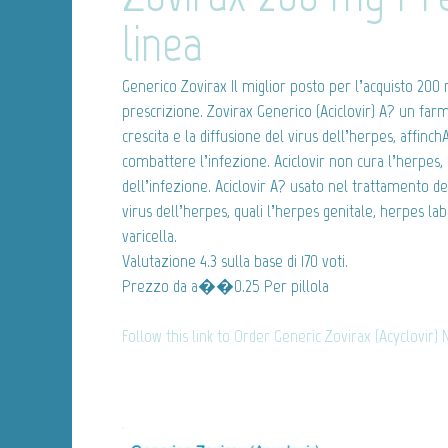
linea
Generico Zovirax
Il miglior posto per l’acquisto 20
prescrizione. Zovirax Generico (Aciclovir) A? un farm
crescita e la diffusione del virus dell’herpes, affin
combattere l’infezione. Aciclovir non cura l’herpes,
dell’infezione. Aciclovir A? usato nel trattamento de
virus dell’herpes, quali l’herpes genitale, herpes la
varicella.
Valutazione
4.3
sulla base di
170
voti.
Prezzo da
a��0.25
Per pillola
Follow this link to Order Generic Zovirax (Acyclovir)