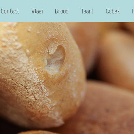
Contact
Vlaai
Brood
Taart
Gebak