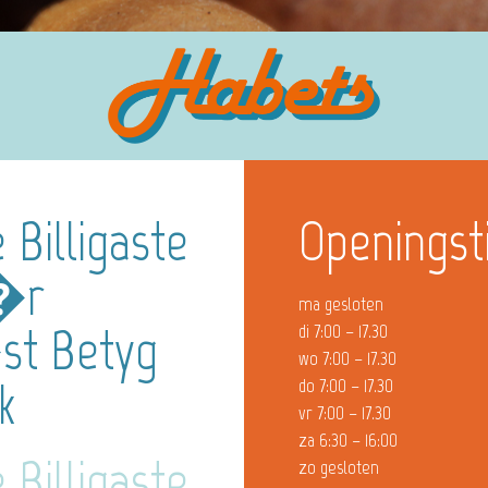
Billigaste
Openingst
A�r
ma gesloten
�st Betyg
di 7:00 – 17.30
wo 7:00 – 17.30
k
do 7:00 – 17.30
vr 7:00 – 17.30
za 6:30 – 16:00
Billigaste
zo gesloten