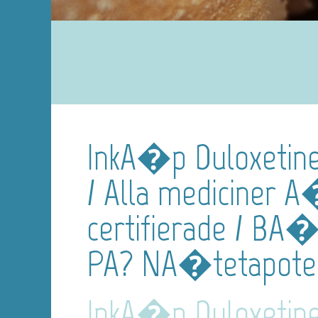
InkA�p Duloxetine 
/ Alla mediciner 
certifierade / BA
PA? NA�tetapote
InkA�p Duloxetine 