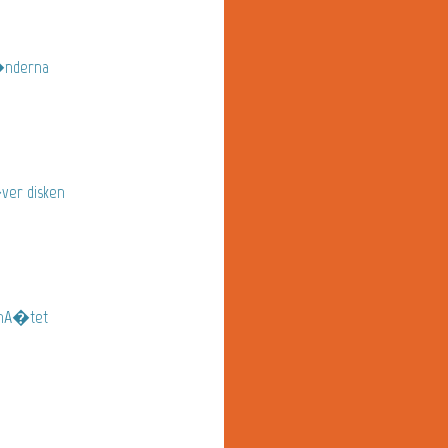
�nderna
er disken
 nA�tet