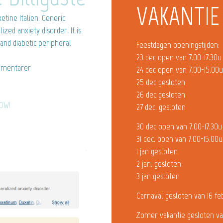
VAKANTIE
ine Italien. Generic
zed anxiety disorder. It is
and diabetic peripheral
Feestdagen openingstijden:
23 dec open van 7.00-17.30u
mentarer
24 dec open van 7.00-15.00
25 dec gesloten
26 dec gesloten
NOW!
27 dec. gesloten
30 dec open van 7.00-17.30u
31 dec. open van 7.00-15.00u
1 jan gesloten
2 jan. gesloten
3 jan gesloten
Carnaval gesloten van 16 fe
Zomer vakantie gesloten va