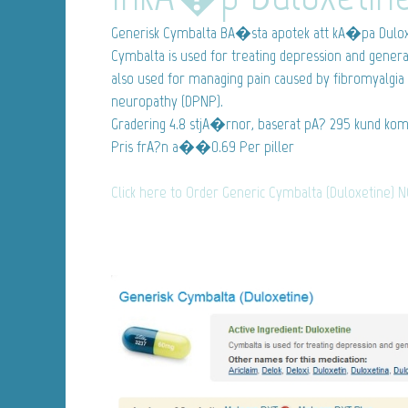
Generisk Cymbalta
BA�sta apotek att kA�pa Duloxet
Cymbalta is used for treating depression and generali
also used for managing pain caused by fibromyalgia 
neuropathy (DPNP).
Gradering
4.8
stjA�rnor, baserat pA?
295
kund kom
Pris frA?n
a��0.69
Per piller
Click here to Order Generic Cymbalta (Duloxetine) 