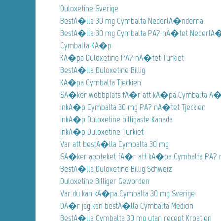
Duloxetine Sverige
BestA�lla 30 mg Cymbalta NederlA�nderna
BestA�lla 30 mg Cymbalta PA? nA�tet NederlA
Cymbalta KA�p
KA�pa Duloxetine PA? nA�tet Turkiet
BestA�lla Duloxetine Billig
KA�pa Cymbalta Tjeckien
SA�ker webbplats fA�r att kA�pa Cymbalta A�v
InkA�p Cymbalta 30 mg PA? nA�tet Tjeckien
InkA�p Duloxetine billigaste Kanada
InkA�p Duloxetine Turkiet
Var att bestA�lla Cymbalta 30 mg
SA�ker apoteket fA�r att kA�pa Cymbalta PA?
BestA�lla Duloxetine Billig Schweiz
Duloxetine Billiger Geworden
Var du kan kA�pa Cymbalta 30 mg Sverige
DA�r jag kan bestA�lla Cymbalta Medicin
BestA�lla Cymbalta 30 mg utan recept Kroatien