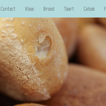
Contact
Vlaai
Brood
Taart
Gebak