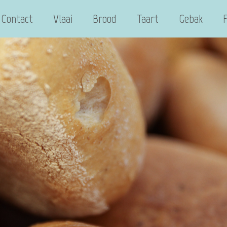
Contact
Vlaai
Brood
Taart
Gebak