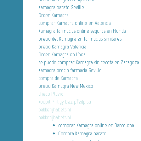
Kamagra barato Seville
Orden Kamagra
comprar Kamagra online en Valencia
Kamagra farmacias online seguras en Florida
precio del Kamagra en farmacias similares
precio Kamagra Valencia
Orden Kamagra en línea
se puede comprar Kamagra sin receta en Zaragoza
Kamagra precio farmacia Seville
compra de Kamagra
precio Kamagra New Mexico
cheap Plavix
koupit Priligy bez předpisu
bakkerijhabets.nl
bakkerijhabets.nl
comprar Kamagra online en Barcelona
Compra Kamagra barato