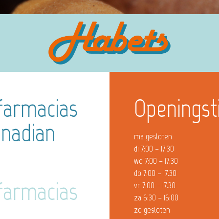
farmacias
Openingst
anadian
ma gesloten
di 7:00 – 17.30
wo 7:00 – 17.30
do 7:00 – 17.30
farmacias
vr 7:00 – 17.30
za 6:30 – 16:00
zo gesloten