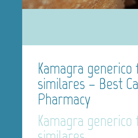
Kamagra generico 
similares – Best C
Pharmacy
Kamagra generico 
similares