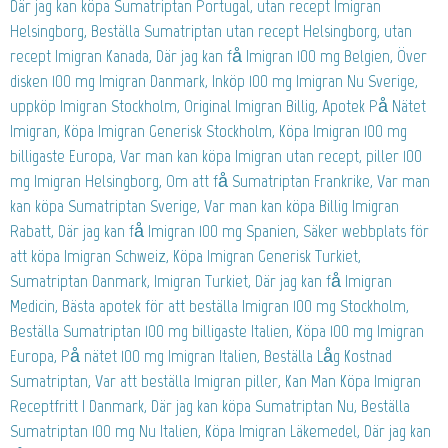
Där jag kan köpa Sumatriptan Portugal, utan recept Imigran
Helsingborg, Beställa Sumatriptan utan recept Helsingborg, utan
recept Imigran Kanada, Där jag kan få Imigran 100 mg Belgien, Över
disken 100 mg Imigran Danmark, Inköp 100 mg Imigran Nu Sverige,
uppköp Imigran Stockholm, Original Imigran Billig, Apotek På Nätet
Imigran, Köpa Imigran Generisk Stockholm, Köpa Imigran 100 mg
billigaste Europa, Var man kan köpa Imigran utan recept, piller 100
mg Imigran Helsingborg, Om att få Sumatriptan Frankrike, Var man
kan köpa Sumatriptan Sverige, Var man kan köpa Billig Imigran
Rabatt, Där jag kan få Imigran 100 mg Spanien, Säker webbplats för
att köpa Imigran Schweiz, Köpa Imigran Generisk Turkiet,
Sumatriptan Danmark, Imigran Turkiet, Där jag kan få Imigran
Medicin, Bästa apotek för att beställa Imigran 100 mg Stockholm,
Beställa Sumatriptan 100 mg billigaste Italien, Köpa 100 mg Imigran
Europa, På nätet 100 mg Imigran Italien, Beställa Låg Kostnad
Sumatriptan, Var att beställa Imigran piller, Kan Man Köpa Imigran
Receptfritt I Danmark, Där jag kan köpa Sumatriptan Nu, Beställa
Sumatriptan 100 mg Nu Italien, Köpa Imigran Läkemedel, Där jag kan