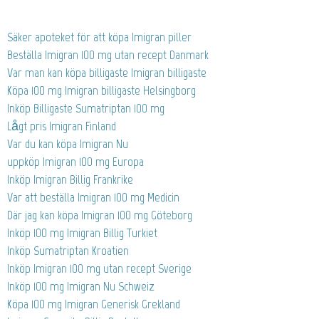
Säker apoteket för att köpa Imigran piller
Beställa Imigran 100 mg utan recept Danmark
Var man kan köpa billigaste Imigran billigaste
Köpa 100 mg Imigran billigaste Helsingborg
Inköp Billigaste Sumatriptan 100 mg
Lågt pris Imigran Finland
Var du kan köpa Imigran Nu
uppköp Imigran 100 mg Europa
Inköp Imigran Billig Frankrike
Var att beställa Imigran 100 mg Medicin
Där jag kan köpa Imigran 100 mg Göteborg
Inköp 100 mg Imigran Billig Turkiet
Inköp Sumatriptan Kroatien
Inköp Imigran 100 mg utan recept Sverige
Inköp 100 mg Imigran Nu Schweiz
Köpa 100 mg Imigran Generisk Grekland