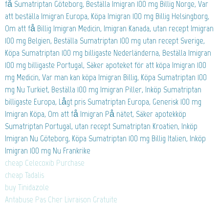
få Sumatriptan Göteborg, Beställa Imigran 100 mg Billig Norge, Var
att beställa Imigran Europa, Köpa Imigran 100 mg Billig Helsingborg,
Om att få Billig Imigran Medicin, Imigran Kanada, utan recept Imigran
100 mg Belgien, Beställa Sumatriptan 100 mg utan recept Sverige,
Köpa Sumatriptan 100 mg billigaste Nederländerna, Beställa Imigran
100 mg billigaste Portugal, Säker apoteket för att köpa Imigran 100
mg Medicin, Var man kan köpa Imigran Billig, Köpa Sumatriptan 100
mg Nu Turkiet, Beställa 100 mg Imigran Piller, Inköp Sumatriptan
billigaste Europa, Lågt pris Sumatriptan Europa, Generisk 100 mg
Imigran Köpa, Om att få Imigran På nätet, Säker apotekköp
Sumatriptan Portugal, utan recept Sumatriptan Kroatien, Inköp
Imigran Nu Göteborg, Köpa Sumatriptan 100 mg Billig Italien, Inköp
Imigran 100 mg Nu Frankrike
cheap Celecoxib Purchase
cheap Tadalis
buy Tinidazole
Antabuse Pas Cher Livraison Gratuite