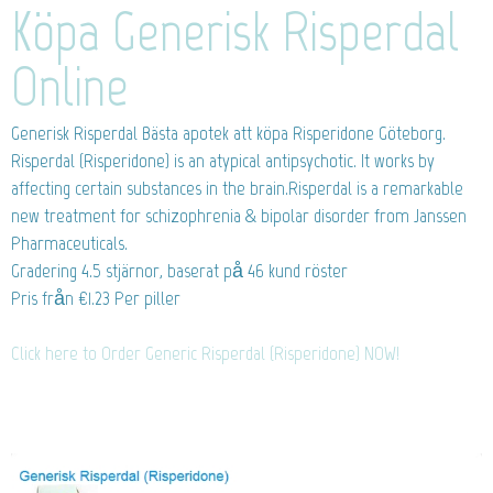
Köpa Generisk Risperdal
Online
Generisk Risperdal
Bästa apotek att köpa Risperidone Göteborg.
Risperdal (Risperidone) is an atypical antipsychotic. It works by
affecting certain substances in the brain.Risperdal is a remarkable
new treatment for schizophrenia & bipolar disorder from Janssen
Pharmaceuticals.
Gradering
4.5
stjärnor, baserat på
46
kund röster
Pris från
€1.23
Per piller
Click here to Order Generic Risperdal (Risperidone) NOW!