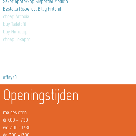
Säker apotekköp Risperdal Medicin
Beställa Risperdal Billig Finland
cheap Arcoxia
buy Tadalafil
buy Nimotop
cheap Lexapro
aftaya3
Openingstijden
ma gesloten
di 7:00 – 17.30
wo 7:00 – 17.30
do 7:00 – 17.30