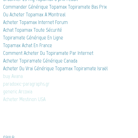
Commander Générique Topamax Topiramate Bas Prix
Ou Acheter Topamax A Montreal
Acheter Topamax Internet Forum
Achat Topamax Toute Sécurité
Topiramate Générique En Ligne
Topamax Achat En France
Comment Acheter Du Topiramate Par Internet
Acheter Topiramate Générique Canada
Acheter Du Vrai Générique Topamax Topiramate Israël
buy Avana
paradoxic-paragraphs.gr
generic Arcoxia
Acheter Mestinon USA
03lILR