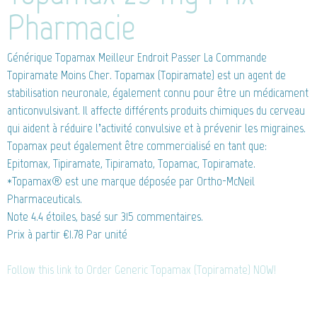
Pharmacie
Générique Topamax
Meilleur Endroit Passer La Commande
Topiramate Moins Cher. Topamax (Topiramate) est un agent de
stabilisation neuronale, également connu pour être un médicament
anticonvulsivant. Il affecte différents produits chimiques du cerveau
qui aident à réduire l’activité convulsive et à prévenir les migraines.
Topamax peut également être commercialisé en tant que:
Epitomax, Tipiramate, Tipiramato, Topamac, Topiramate.
*Topamax® est une marque déposée par Ortho-McNeil
Pharmaceuticals.
Note
4.4
étoiles, basé sur
315
commentaires.
Prix à partir
€1.78
Par unité
Follow this link to Order Generic Topamax (Topiramate) NOW!