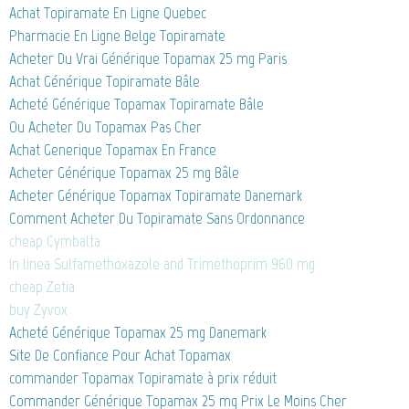
Achat Topiramate En Ligne Quebec
Pharmacie En Ligne Belge Topiramate
Acheter Du Vrai Générique Topamax 25 mg Paris
Achat Générique Topiramate Bâle
Acheté Générique Topamax Topiramate Bâle
Ou Acheter Du Topamax Pas Cher
Achat Generique Topamax En France
Acheter Générique Topamax 25 mg Bâle
Acheter Générique Topamax Topiramate Danemark
Comment Acheter Du Topiramate Sans Ordonnance
cheap Cymbalta
In linea Sulfamethoxazole and Trimethoprim 960 mg
cheap Zetia
buy Zyvox
Acheté Générique Topamax 25 mg Danemark
Site De Confiance Pour Achat Topamax
commander Topamax Topiramate à prix réduit
Commander Générique Topamax 25 mg Prix Le Moins Cher