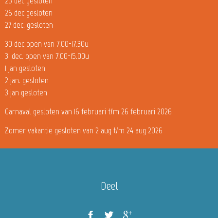
25 dec gesloten
26 dec gesloten
27 dec. gesloten
30 dec open van 7.00-17.30u
31 dec. open van 7.00-15.00u
1 jan gesloten
2 jan. gesloten
3 jan gesloten
Carnaval gesloten van 16 februari t/m 26 februari 2026
Zomer vakantie gesloten van 2 aug t/m 24 aug 2026
Deel