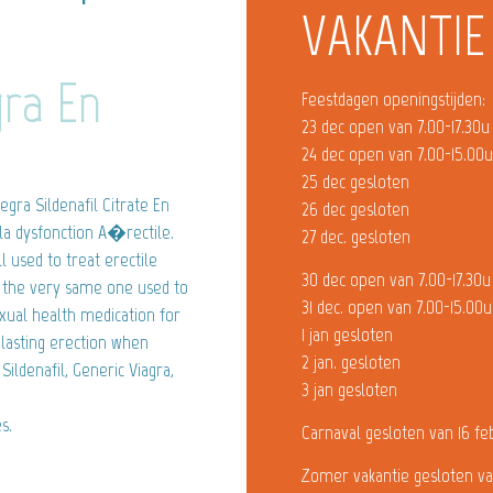
VAKANTIE
ra En
Feestdagen openingstijden:
23 dec open van 7.00-17.30u
24 dec open van 7.00-15.00
25 dec gesloten
gra Sildenafil Citrate En
26 dec gesloten
la dysfonction A�rectile.
27 dec. gesloten
l used to treat erectile
30 dec open van 7.00-17.30u
 is the very same one used to
31 dec. open van 7.00-15.00u
ual health medication for
1 jan gesloten
-lasting erection when
2 jan. gesloten
ildenafil, Generic Viagra,
3 jan gesloten
s.
Carnaval gesloten van 16 fe
Zomer vakantie gesloten va