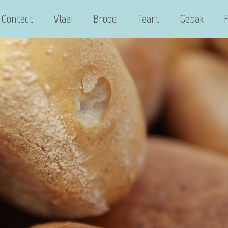
Contact
Vlaai
Brood
Taart
Gebak