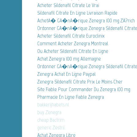
Acheter Sildenafil Citrate Le Vrai
Sildenafil Citrate En Ligne Livraison Rapide
AchetA� GA�nA�rique Zenegra 100 mg ZA?rich
Ordonner GA�nA�rique Zenegra Sildenafil Citrate
Acheter Sildenafil Citrate Euroclinix
Comment Acheter Zenegra Montreal
Ou Acheter Sildenafil Citrate En Ligne
Achat Zenegra 100 mg Allemagne
Ordonner GA�nA�rique Zenegra Sildenafil Citra
Zenegra Achat En Ligne Paypal
Zenegra Sildenafil Citrate Prix Le Moins Cher
Site Fiable Pour Commander Du Zenegra 100 mg
Pharmacie En Ligne Fiable Zenegra
bakkerijhabets.nl
buy Zenegra
cheap Bactrim
generic Zestril
Achat Zenegra Libre