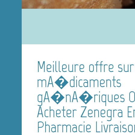
Meilleure offre sur
mA�dicaments
gA�nA�riques O
Acheter Zenegra E
Pharmacie Livraiso