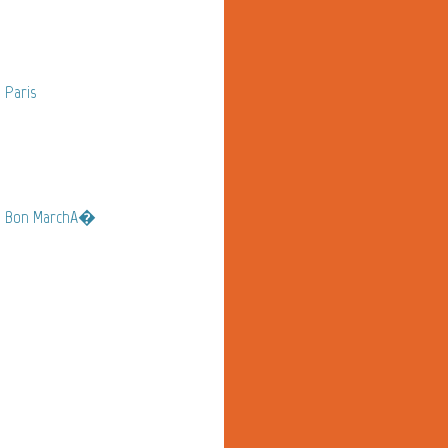
 Paris
te Bon MarchA�