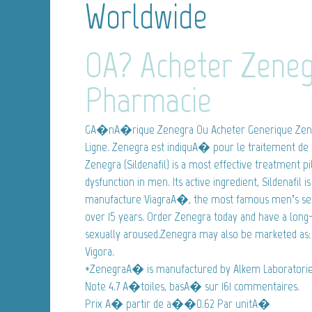
Worldwide
OA? Acheter Zeneg
Pharmacie
GA�nA�rique Zenegra
Ou Acheter Generique Zene
Ligne. Zenegra est indiquA� pour le traitement de 
Zenegra (Sildenafil) is a most effective treatment pil
dysfunction in men. Its active ingredient, Sildenafil
manufacture ViagraA�, the most famous men’s sex
over 15 years. Order Zenegra today and have a long
sexually aroused.Zenegra may also be marketed as: S
Vigora.
*ZenegraA� is manufactured by Alkem Laboratorie
Note
4.7
A�toiles, basA� sur
161
commentaires.
Prix A� partir de
a��0.62
Par unitA�