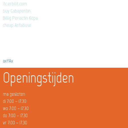
itc.erbilit.com
buy Gabapentin
Billig Periactin Köpa
cheap Antabuse
axYAx
Openingstijden
ma gesloten
di 7:00 – 17.30
wo 7:00 – 17.30
do 7:00 – 17.30
vr 7:00 – 17.30