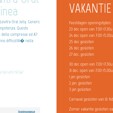
VAKANTIE
linea
vitra Oral Jelly. Generic
Feestdagen openingstijden:
’impotenza. Questo
23 dec open van 7.00-17.30u
� delle compresse ed A?
24 dec open van 7.00-15.00
anno difficoltA� nella
25 dec gesloten
26 dec gesloten
27 dec. gesloten
30 dec open van 7.00-17.30u
31 dec. open van 7.00-15.00u
Vardenafil) NOW!
1 jan gesloten
2 jan. gesloten
3 jan gesloten
Carnaval gesloten van 16 fe
Zomer vakantie gesloten va