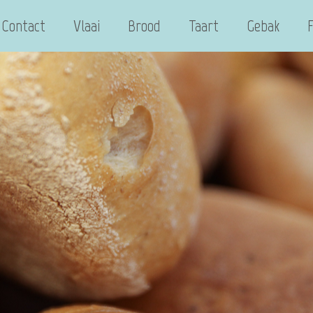
Contact
Vlaai
Brood
Taart
Gebak