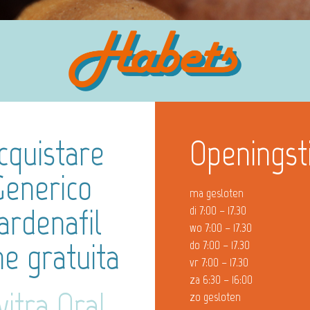
cquistare
Openingst
Generico
ma gesloten
Vardenafil
di 7:00 – 17.30
wo 7:00 – 17.30
ne gratuita
do 7:00 – 17.30
vr 7:00 – 17.30
za 6:30 – 16:00
itra Oral
zo gesloten