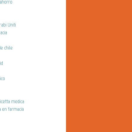
 ahorro
rabi Uniti
acia
de chile
id
ico
ricetta medica
a en farmacia