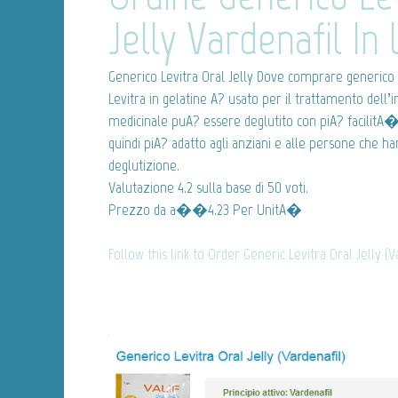
Jelly Vardenafil In 
Generico Levitra Oral Jelly
Dove comprare generico Le
Levitra in gelatine A? usato per il trattamento dell
medicinale puA? essere deglutito con piA? facilitA
quindi piA? adatto agli anziani e alle persone che h
deglutizione.
Valutazione
4.2
sulla base di
50
voti.
Prezzo da
a��4.23
Per UnitA�
Follow this link to Order Generic Levitra Oral Jelly (