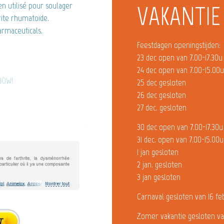
n utilisé pour soulager
VAKANTIE
rite rhumatoïde.
rmaceuticals.
Feestdagen openingstijden:
23 dec open van 7.00-17.30u
24 dec open van 7.00-15.00
 NOW!
25 dec gesloten
26 dec gesloten
27 dec. gesloten
30 dec open van 7.00-17.30u
31 dec. open van 7.00-15.00u
1 jan gesloten
2 jan. gesloten
3 jan gesloten
Carnaval gesloten van 16 fe
Zomer vakantie gesloten va