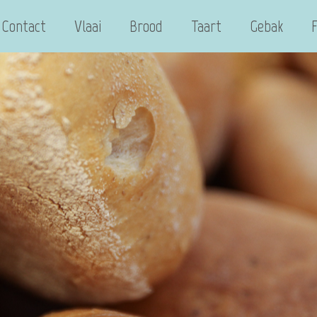
Contact
Vlaai
Brood
Taart
Gebak