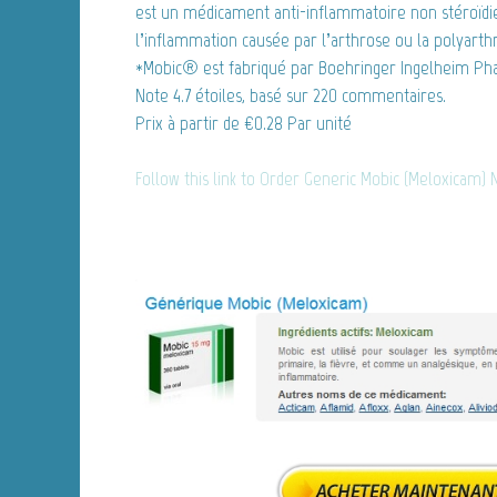
est un médicament anti-inflammatoire non stéroïdie
l’inflammation causée par l’arthrose ou la polyarth
*Mobic® est fabriqué par Boehringer Ingelheim Pha
Note
4.7
étoiles, basé sur
220
commentaires.
Prix à partir de
€0.28
Par unité
Follow this link to Order Generic Mobic (Meloxicam)