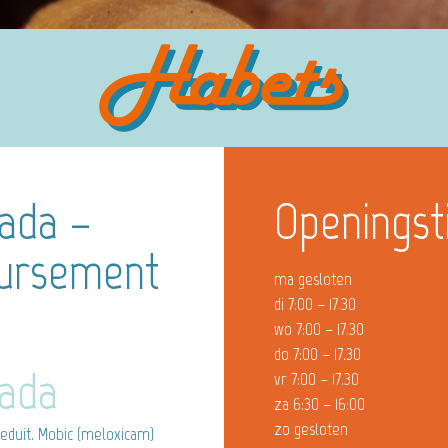
nada –
Openingst
oursement
ma gesloten
di 7:00 – 17.30
wo 7:00 – 17.30
do 7:00 – 17.30
nada
vr 7:00 – 17.30
za 6:30 – 16:00
zo gesloten
eduit. Mobic (meloxicam)