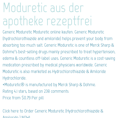
Moduretic aus der
apotheke rezeptfrei
Generic Moduretic
Moduretic online kaufen. Generic Moduretic
(hydrochlorothiazide and amiloride) helps prevent your body from
absorbing too much salt. Generic Moduretic is one of Merck Sharp &
Dohme’s best-selling drugs mainly prescribed to treat hypertension,
edema & countless off-label uses. Generic Moduretic is a cost-saving
medication prescribed by medical physicians worldwide. Generic
Moduretic is also marketed as Hydrochlorothiazide & Amiloride
Hydrochloride.
*Moduretic® is manufactured by Merck Sharp & Dohme.
Rating
4.1
stars, based on
238
comments
Price from
$0.79
Per pill
Click here to Order Generic Moduretic (Hydrochlorothiazide &
Amiloride ) NOW!