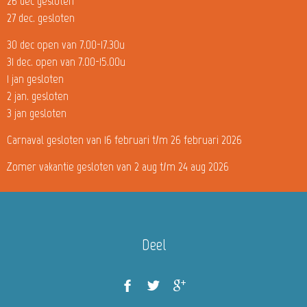
26 dec gesloten
27 dec. gesloten
30 dec open van 7.00-17.30u
31 dec. open van 7.00-15.00u
1 jan gesloten
2 jan. gesloten
3 jan gesloten
Carnaval gesloten van 16 februari t/m 26 februari 2026
Zomer vakantie gesloten van 2 aug t/m 24 aug 2026
Deel