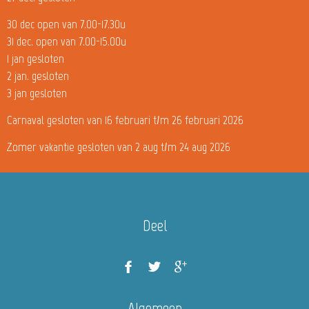
30 dec open van 7.00-17.30u
31 dec. open van 7.00-15.00u
1 jan gesloten
2 jan. gesloten
3 jan gesloten
Carnaval gesloten van 16 februari t/m 26 februari 2026
Zomer vakantie gesloten van 2 aug t/m 24 aug 2026
Deel
Algemeen