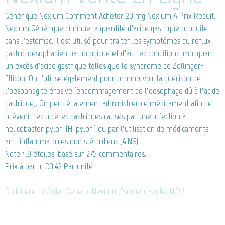
Générique Nexium
Comment Acheter 20 mg Nexium A Prix Reduit.
Nexium Générique diminue la quantité d’acide gastrique produite
dans l’estomac. Il est utilisé pour traiter les symptômes du reflux
gastro-oesophagien pathologique et d’autres conditions impliquant
un excès d’acide gastrique telles que le syndrome de Zollinger-
Ellison. On l’utilise également pour promouvoir la guérison de
l’oesophagite érosive (endommagement de l’oesophage dû à l’acide
gastrique). On peut également administrer ce médicament afin de
prévenir les ulcères gastriques causés par une infection à
helicobacter pylori (H. pylori) ou par l’utilisation de médicaments
anti-inflammatoires non stéroïdiens (AINS).
Note
4.8
étoiles, basé sur
275
commentaires.
Prix à partir
€0.42
Par unité
Click here to Order Generic Nexium (Esomeprazole) NOW!