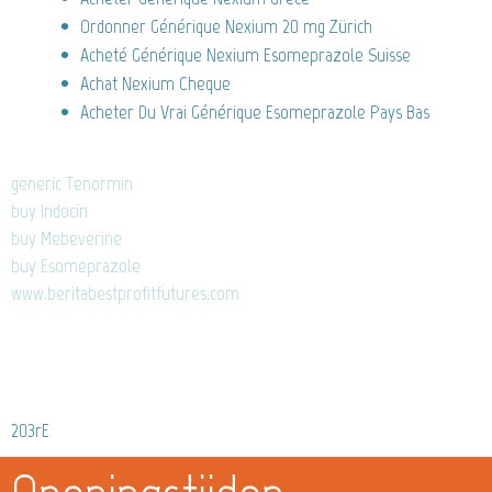
Ordonner Générique Nexium 20 mg Zürich
Acheté Générique Nexium Esomeprazole Suisse
Achat Nexium Cheque
Acheter Du Vrai Générique Esomeprazole Pays Bas
generic Tenormin
buy Indocin
buy Mebeverine
buy Esomeprazole
www.beritabestprofitfutures.com
203rE