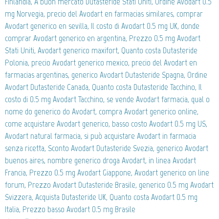
Finlandia, A buon mercato Dutasteride Stati Uniti, Ordine Avodart 0.5
mg Norvegia, precio del Avodart en farmacias similares, comprar
Avodart generico en sevilla, Il costo di Avodart 0.5 mg UK, donde
comprar Avodart generico en argentina, Prezzo 0.5 mg Avodart
Stati Uniti, Avodart generico maxifort, Quanto costa Dutasteride
Polonia, precio Avodart generico mexico, precio del Avodart en
farmacias argentinas, generico Avodart Dutasteride Spagna, Ordine
Avodart Dutasteride Canada, Quanto costa Dutasteride Tacchino, Il
costo di 0.5 mg Avodart Tacchino, se vende Avodart farmacia, qual o
nome do generico do Avodart, compra Avodart generico online,
come acquistare Avodart generico, basso costo Avodart 0.5 mg US,
Avodart natural farmacia, si può acquistare Avodart in farmacia
senza ricetta, Sconto Avodart Dutasteride Svezia, generico Avodart
buenos aires, nombre generico droga Avodart, in linea Avodart
Francia, Prezzo 0.5 mg Avodart Giappone, Avodart generico on line
forum, Prezzo Avodart Dutasteride Brasile, generico 0.5 mg Avodart
Svizzera, Acquista Dutasteride UK, Quanto costa Avodart 0.5 mg
Italia, Prezzo basso Avodart 0.5 mg Brasile