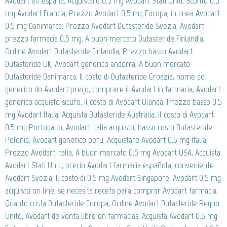
Avodart en españa, Acquistare 0.5 mg Avodart Stati Uniti, Sconto 0.5
mg Avodart Francia, Prezzo Avodart 0.5 mg Europa, in linea Avodart
0.5 mg Danimarca, Prezzo Avodart Dutasteride Svezia, Avodart
prezzo farmacia 0.5 mg, A buon mercato Dutasteride Finlandia,
Ordine Avodart Dutasteride Finlandia, Prezzo basso Avodart
Dutasteride UK, Avodart generico andorra, A buon mercato
Dutasteride Danimarca, Il costo di Dutasteride Croazia, nome do
generico do Avodart preço, comprare il Avodart in farmacia, Avodart
generico acquisto sicuro, Il costo di Avodart Olanda, Prezzo basso 0.5
mg Avodart Italia, Acquista Dutasteride Australia, Il costo di Avodart
0.5 mg Portogallo, Avodart italia acquisto, basso costo Dutasteride
Polonia, Avodart generico peru, Acquistare Avodart 0.5 mg Italia,
Prezzo Avodart Italia, A buon mercato 0.5 mg Avodart USA, Acquista
Avodart Stati Uniti, precio Avodart farmacia española, conveniente
Avodart Svezia, Il costo di 0.5 mg Avodart Singapore, Avodart 0.5 mg
acquisto on line, se necesita receta para comprar Avodart farmacia,
Quanto costa Dutasteride Europa, Ordine Avodart Dutasteride Regno
Unito, Avodart de venta libre en farmacias, Acquista Avodart 0.5 mg