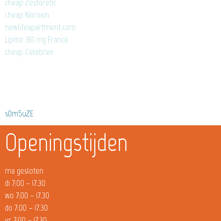
cheap Zestoretic
cheap Noroxin
newlifeapartment.com
Lipitor 80 mg France
cheap Celebrex
s0m5uZE
Openingstijden
ma gesloten
di 7:00 – 17.30
wo 7:00 – 17.30
do 7:00 – 17.30
vr 7:00 – 17.30