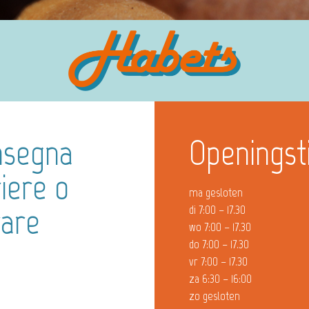
nsegna
Openingst
iere o
ma gesloten
rare
di 7:00 – 17.30
wo 7:00 – 17.30
do 7:00 – 17.30
vr 7:00 – 17.30
za 6:30 – 16:00
zo gesloten