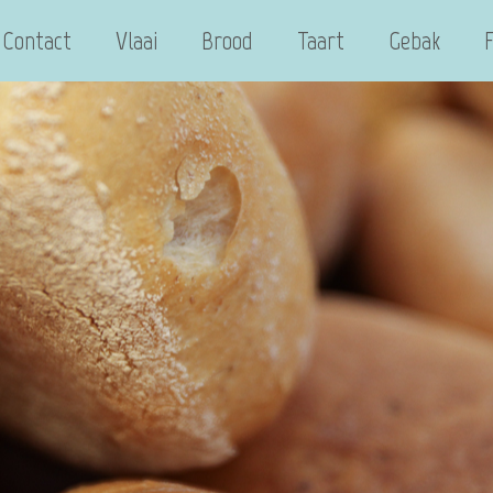
Contact
Vlaai
Brood
Taart
Gebak