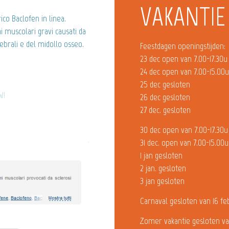
VAKANTIE
co Baclofen in linea.
 muscolari gravi causati da
erebrali e del midollo osseo.
Feestdagen openingstijden:
23 dec open van 7.00-17.30u
24 dec open van 7.00-15.00
25 dec gesloten
W!
26 dec gesloten
27 dec. gesloten
30 dec open van 7.00-17.30u
31 dec. open van 7.00-15.00u
1 jan gesloten
2 jan. gesloten
3 jan gesloten
Carnaval gesloten van 16 fe
Zomer vakantie gesloten va