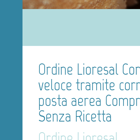
Ordine Lioresal Co
veloce tramite corr
posta aerea Comp
Senza Ricetta
Ordine Lioresal