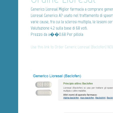
Generico Lioresal
Miglior farmacia a comprare generi
Lioresal Generico A? usato nel trattamento di spasmi
varie cause, fra cui la sclerosi multipla, le lesioni c
Valutazione
4.2
sulla base di
68
voti.
Prezzo da
a��0.68
Per pillola
Use this link to Order Generic Lioresal (Baclofen) NO